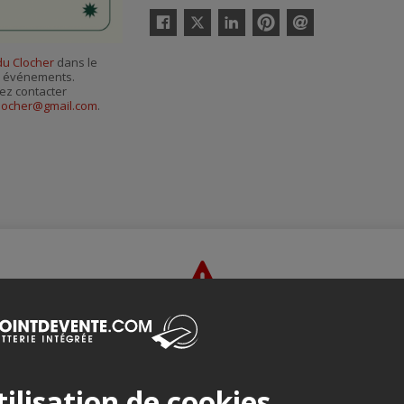
Twitter
Facebook
Linkedin
Pinterest
Envoyer
par
du Clocher
dans le
courriel
es événements.
ez contacter
locher@gmail.com
.
Merci de confirmer que vous n'êtes pas un robot ci-bas.
ilisation de cookies