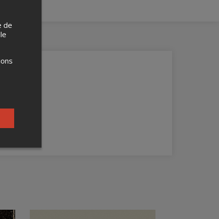
e de
 le
ions