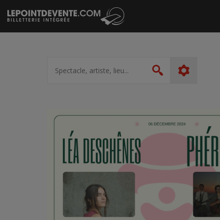
Passer
au
contenu
Spectacle,
artiste,
Rechercher
lieu...