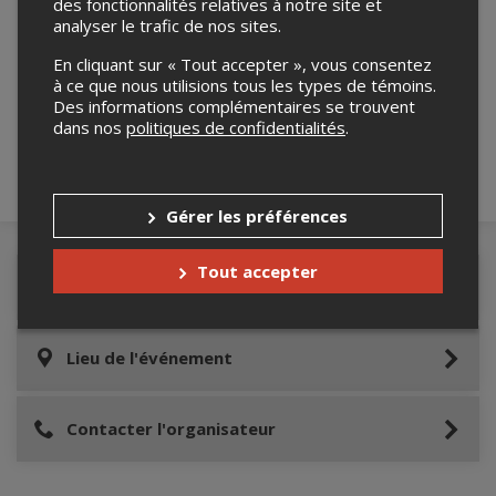
des fonctionnalités relatives à notre site et
analyser le trafic de nos sites.
Merci de confirmer que vous n'êtes pas un
En cliquant sur « Tout accepter », vous consentez
robot ci-bas.
à ce que nous utilisions tous les types de témoins.
Des informations complémentaires se trouvent
dans nos
politiques de confidentialités
.
Gérer les préférences
Tout accepter
Détails de l'événement
Lieu de l'événement
Contacter l'organisateur