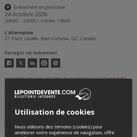
Événement en personne
24 octobre 2026
20h00 – 23h00 / Entrée: 19h00
L'Alternative
27 Place Lasalle
,
Baie-Comeau
,
QC
,
Canada
Partagez cet événement
Twitter
Facebook
Linkedin
Pinterest
Envoyer
par
courriel
Lepointdevente.com agit à titre de mandataire pour
L'Ouvre-Boîte
culturel
dans le cadre de l’affichage en ligne et la vente de billets
pour ses événements.
Pour plus d’information à propos de cet événement, veuillez
contacter l’organisateur de l’événement,
L'Ouvre-Boîte culturel
, à
louvreboiteculturel@gmail.com
.
Utilisation de cookies
Achat de billets
Nous utilisons des témoins (cookies) pour
améliorer votre expérience de navigation, offrir