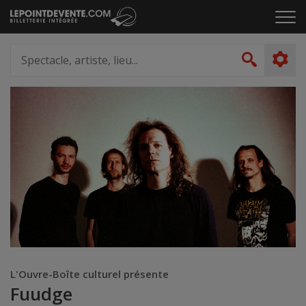
Passer
Cliq
au
pou
contenu
ouvr
Spectacle,
le
artiste,
Recher
men
lieu...
L'Ouvre-Boîte culturel présente
Fuudge