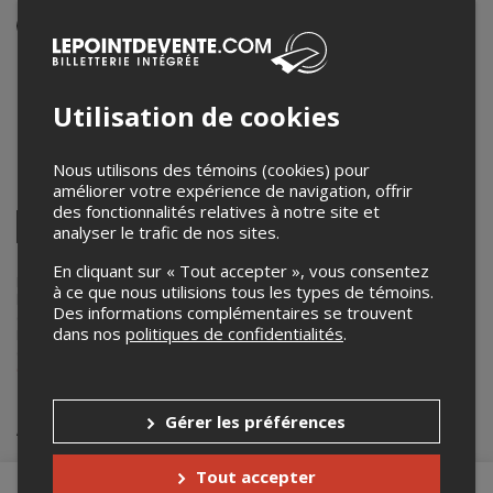
Événement en personne
16 août 2025
23h00 – 23h00 / Entrée: 19h00
Utilisation de cookies
Microbrasserie Bercée
150 rte d'Héberville
,
Hébertville
,
QC
,
Canada
Nous utilisons des témoins (cookies) pour
améliorer votre expérience de navigation, offrir
Partagez cet événement
des fonctionnalités relatives à notre site et
Twitter
analyser le trafic de nos sites.
Facebook
Linkedin
Pinterest
Envoyer
par
En cliquant sur « Tout accepter », vous consentez
courriel
Lepointdevente.com agit à titre de mandataire pour
Last Rodeo
dans
à ce que nous utilisions tous les types de témoins.
le cadre de l’affichage en ligne et la vente de billets pour ses
Des informations complémentaires se trouvent
événements.
dans nos
politiques de confidentialités
.
Pour plus d’information à propos de cet événement, veuillez
contacter l’organisateur de l’événement,
Last Rodeo
, à
mickael-
05_eagle@hotmail.com
.
Achat de billets
Gérer les préférences
Tout accepter