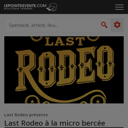
Passer
Cliq
au
pou
contenu
ouvr
Spectacle,
le
artiste,
Recher
men
lieu...
Last Rodeo présente
Last Rodeo à la micro bercée