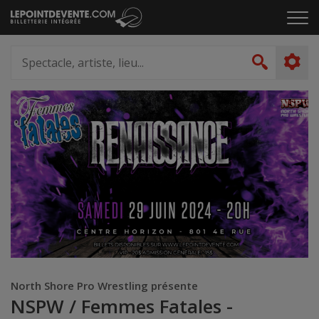
Passer
Cliq
au
pou
contenu
ouvr
Spectacle,
le
artiste,
Recher
men
lieu...
North Shore Pro Wrestling présente
NSPW / Femmes Fatales -