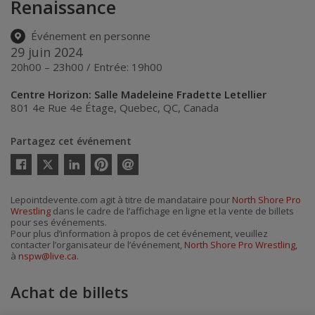
Renaissance
Événement en personne
29 juin 2024
20h00 – 23h00 / Entrée: 19h00
Centre Horizon: Salle Madeleine Fradette Letellier
801 4e Rue 4e Étage
,
Quebec
,
QC
,
Canada
Partagez cet événement
Twitter
Facebook
Linkedin
Pinterest
Envoyer
par
courriel
Lepointdevente.com agit à titre de mandataire pour
North Shore Pro
Wrestling
dans le cadre de l’affichage en ligne et la vente de billets
pour ses événements.
Pour plus d’information à propos de cet événement, veuillez
contacter l’organisateur de l’événement,
North Shore Pro Wrestling
,
à
nspw@live.ca
.
Achat de billets