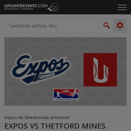
Passer
Cliq
au
pou
contenu
ouvr
Spectacle,
le
artiste,
Recher
men
lieu...
Expos de Sherbrooke présente
EXPOS VS THETFORD MINES