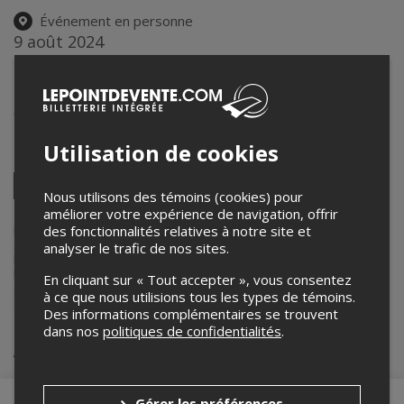
Événement en personne
9 août 2024
20h00 – 23h00 / Entrée: 18h00
Stade Amédée-Roy
600 Rue du Cégep
,
Sherbrooke
,
QC
,
Canada
Utilisation de cookies
Partagez cet événement
Twitter
Nous utilisons des témoins (cookies) pour
Facebook
Linkedin
Pinterest
Envoyer
améliorer votre expérience de navigation, offrir
par
courriel
des fonctionnalités relatives à notre site et
Lepointdevente.com agit à titre de mandataire pour
Expos de
Sherbrooke
dans le cadre de l’affichage en ligne et la vente de
analyser le trafic de nos sites.
billets pour ses événements.
Pour plus d’information à propos de cet événement, veuillez
En cliquant sur « Tout accepter », vous consentez
contacter l’organisateur de l’événement,
Expos de Sherbrooke
, à
à ce que nous utilisions tous les types de témoins.
denis.pelletier@me.com
.
Des informations complémentaires se trouvent
dans nos
politiques de confidentialités
.
Achat de billets
Gérer les préférences