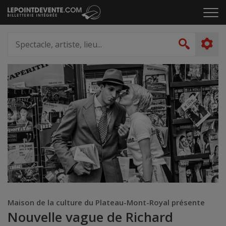
Passer
Cliq
au
pou
contenu
ouvr
Spectacle,
le
artiste,
Recher
men
lieu...
Maison de la culture du Plateau-Mont-Royal présente
Nouvelle vague de Richard