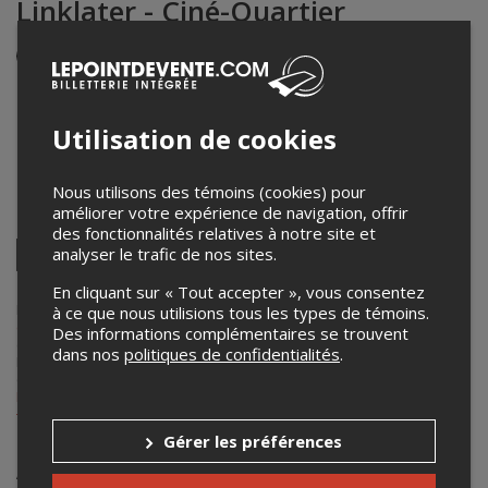
Linklater - Ciné-Quartier
Événement en personne
19 mai 2026
19h30 – 21h15 / Entrée: 19h00
Utilisation de cookies
Maison de la culture du Plateau-Mont-Royal
465 avenue du Mont-Royal Est
,
Montréal
,
QC
,
Canada
Nous utilisons des témoins (cookies) pour
améliorer votre expérience de navigation, offrir
Partagez cet événement
des fonctionnalités relatives à notre site et
Twitter
analyser le trafic de nos sites.
Facebook
Linkedin
Pinterest
Envoyer
En cliquant sur « Tout accepter », vous consentez
par
courriel
Lepointdevente.com agit à titre de mandataire pour
Maison de la
à ce que nous utilisions tous les types de témoins.
culture du Plateau-Mont-Royal
dans le cadre de l’affichage en ligne
Des informations complémentaires se trouvent
et la vente de billets pour ses événements.
dans nos
politiques de confidentialités
.
Pour plus d’information à propos de cet événement, veuillez
contacter l’organisateur de l’événement,
Maison de la culture du
Plateau-Mont-Royal
, à
maison_mr@montreal.ca
ou au
+1 514-872-2266
.
Gérer les préférences
Achat de billets