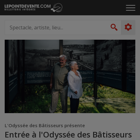
Passer
Cliq
au
pou
contenu
ouvr
Spectacle,
le
artiste,
Recher
men
lieu...
L'Odyssée des Bâtisseurs présente
Entrée à l'Odyssée des Bâtisseurs