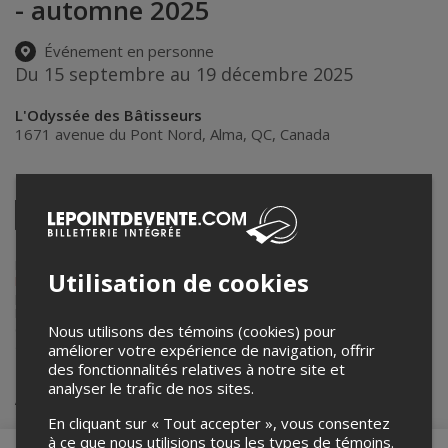
- automne 2025
Événement en personne
Du 15 septembre au 19 décembre 2025
L'Odyssée des Bâtisseurs
1671 avenue du Pont Nord
,
Alma
,
QC
,
Canada
Partagez cet événement
Twitter
Facebook
Linkedin
Pinterest
Envoyer
par
courriel
Lepointdevente.com agit à titre de mandataire pour
L'Odyssée des
Utilisation de cookies
Bâtisseurs
dans le cadre de l’affichage en ligne et la vente de billets
pour ses événements.
Pour plus d’information à propos de cet événement, veuillez
contacter l’organisateur de l’événement,
L'Odyssée des Bâtisseurs
,
Nous utilisons des témoins (cookies) pour
à
info@odysseedesbatisseurs.com
.
améliorer votre expérience de navigation, offrir
des fonctionnalités relatives à notre site et
analyser le trafic de nos sites.
Achat de billets
En cliquant sur « Tout accepter », vous consentez
à ce que nous utilisions tous les types de témoins.