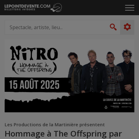
Passer
Cliq
au
pou
contenu
ouvr
Spectacle,
le
artiste,
Recher
men
lieu...
Les Productions de la Martinière présentent
Hommage à The Offspring par