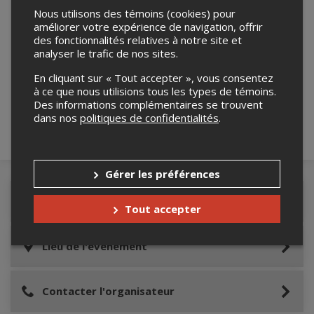
Nous utilisons des témoins (cookies) pour
améliorer votre expérience de navigation, offrir
des fonctionnalités relatives à notre site et
analyser le trafic de nos sites.
Merci de confirmer que vous n'êtes pas un
robot ci-bas.
En cliquant sur « Tout accepter », vous consentez
à ce que nous utilisions tous les types de témoins.
Des informations complémentaires se trouvent
dans nos
politiques de confidentialités
.
Gérer les préférences
Détails de l'événement
Tout accepter
Lieu de l'événement
Contacter l'organisateur