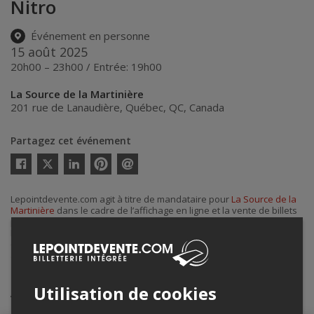
Nitro
Événement en personne
15 août 2025
20h00 – 23h00 / Entrée: 19h00
La Source de la Martinière
201 rue de Lanaudière
,
Québec
,
QC
,
Canada
Partagez cet événement
Twitter
Facebook
Linkedin
Pinterest
Envoyer
par
courriel
Lepointdevente.com agit à titre de mandataire pour
La Source de la
Martinière
dans le cadre de l’affichage en ligne et la vente de billets
pour ses événements.
Pour plus d’information à propos de cet événement, veuillez
contacter l’organisateur de l’événement,
La Source de la Martinière
,
à
barlasource@gmail.com
.
Achat de billets
Utilisation de cookies