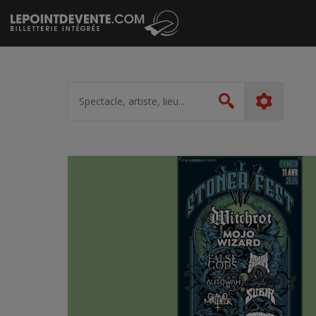
Passer
au
contenu
Spectacle,
artiste,
Rechercher
lieu...