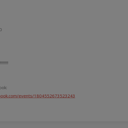
0
!!!!!!!!!!
ook:
ebook.com/events/1804552673523243