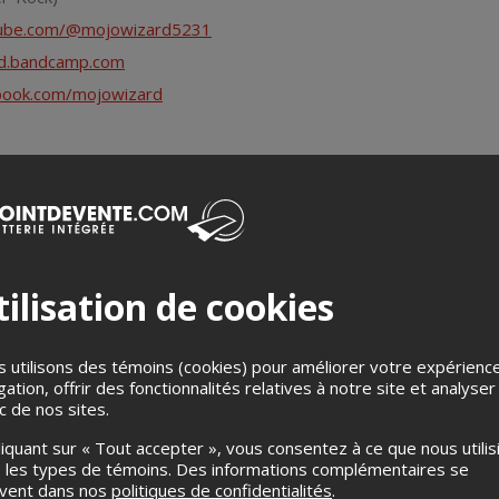
tube.com/@mojowizard5231
rd.bandcamp.com
book.com/mojowizard
Métal)
s1.bandcamp.com
book.com/falsegods1
ilisation de cookies
Métal)
 utilisons des témoins (cookies) pour améliorer votre expérienc
tube.com/@seumtheband
gation, offrir des fonctionnalités relatives à notre site et analyser
ic de nos sites.
and.bandcamp.com
liquant sur « Tout accepter », vous consentez à ce que nous utilis
ebook.com/Seumtheband
 les types de témoins. Des informations complémentaires se
uvent dans nos
politiques de confidentialités
.