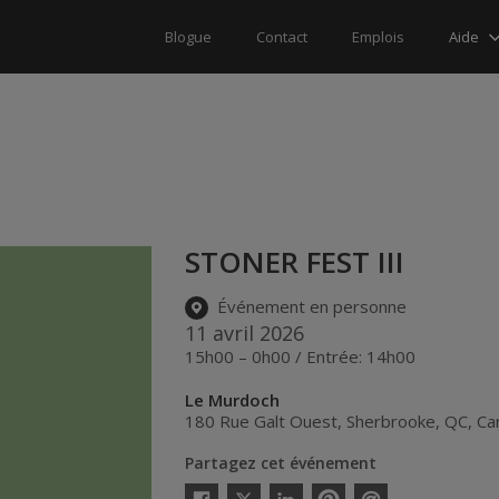
Aide
Blogue
Contact
Emplois
STONER FEST III
Événement en personne
11 avril 2026
15h00 – 0h00 / Entrée: 14h00
Le Murdoch
180 Rue Galt Ouest
,
Sherbrooke
,
QC
,
Ca
Partagez cet événement
Twitter