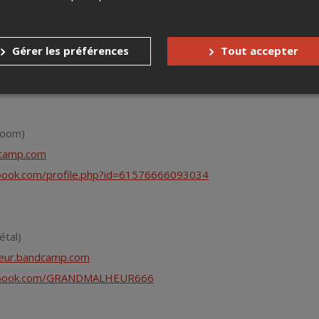
ock)
bandcamp.com
Gérer les préférences
Tout accepter
book.com/autowahband
Doom)
dcamp.com
book.com/profile.php?id=61576666093034
étal)
heur.bandcamp.com
cebook.com/GRANDMALHEUR666