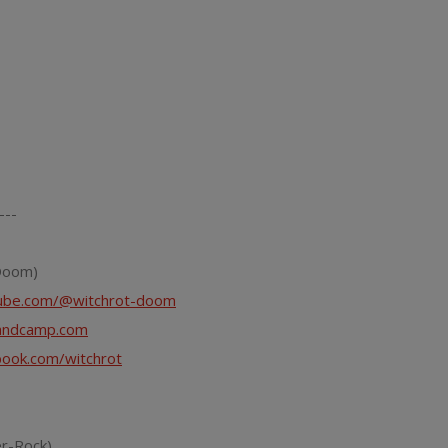
---
Doom)
tube.com/@witchrot-doom
bandcamp.com
book.com/witchrot
r-Rock)