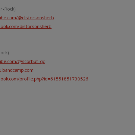
r-Rock)
ube.com/@distorsonsherb
book.com/distorsonsherb
ock)
ube.com/@scorbut_qc
66.bandcamp.com
book.com/profile.php?id=61551851730526
---
0