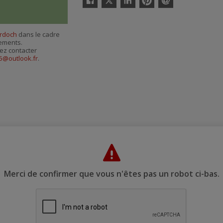
Facebook
Linkedin
Pinterest
Envoyer
par
courriel
rdoch
dans le cadre
nements.
ez contacter
@outlook.fr
.
Merci de confirmer que vous n'êtes pas un robot ci-bas.