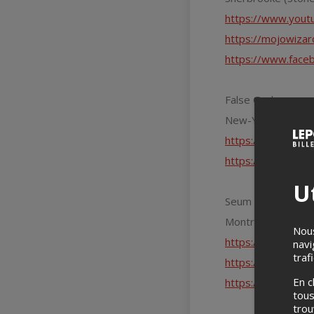
https://www.you
https://mojowiza
https://www.face
False God
New-York (Doom-
https://falsegod
https://www.face
Ut
Seum
Montréal (Stoner-
Nous
https://www.you
navi
traf
https://seumtheb
En c
https://www.fac
tous
tro