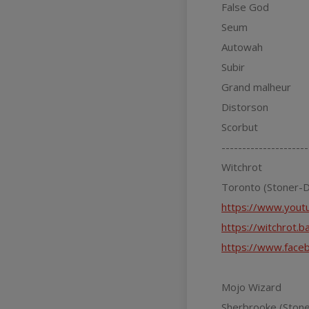
False God
Seum
Autowah
Subir
Grand malheur
Distorson
Scorbut
---------------------
Witchrot
Toronto (Stoner-
https://www.you
https://witchrot.
https://www.face
Mojo Wizard
Sherbrooke (Stone