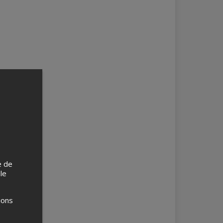
e de
 le
ions