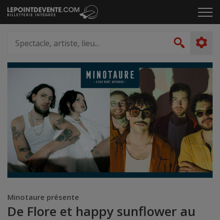
Passer
Cliq
au
pou
contenu
ouvr
Spectacle,
le
artiste,
Recher
men
lieu...
Minotaure présente
De Flore et happy sunflower au