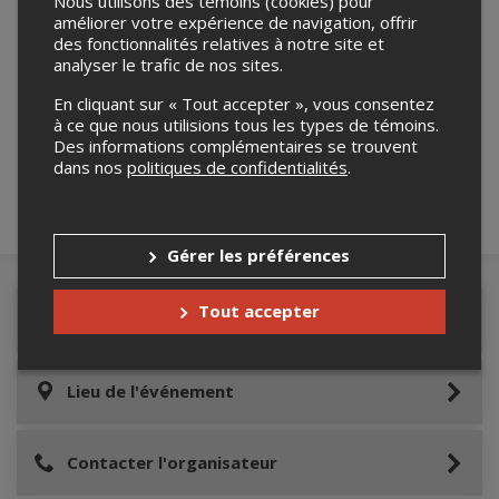
Nous utilisons des témoins (cookies) pour
améliorer votre expérience de navigation, offrir
des fonctionnalités relatives à notre site et
analyser le trafic de nos sites.
Merci de confirmer que vous n'êtes pas un
En cliquant sur « Tout accepter », vous consentez
robot ci-bas.
à ce que nous utilisions tous les types de témoins.
Des informations complémentaires se trouvent
dans nos
politiques de confidentialités
.
Gérer les préférences
Tout accepter
Détails de l'événement
Lieu de l'événement
Contacter l'organisateur