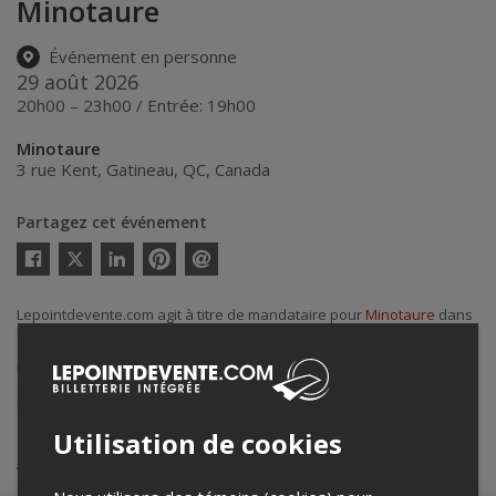
Minotaure
Événement en personne
29 août 2026
20h00 – 23h00 / Entrée: 19h00
Minotaure
3 rue Kent
,
Gatineau
,
QC
,
Canada
Partagez cet événement
Twitter
Facebook
Linkedin
Pinterest
Envoyer
par
courriel
Lepointdevente.com agit à titre de mandataire pour
Minotaure
dans
le cadre de l’affichage en ligne et la vente de billets pour ses
événements.
Pour plus d’information à propos de cet événement, veuillez
contacter l’organisateur de l’événement,
Minotaure
, à
info@minotaure.ca
.
Utilisation de cookies
Achat de billets