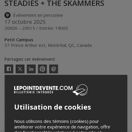
STEADIES + THE SKAMMERS
Événement en personne
17 octobre 2025
20h00 – 23h15 / Entrée: 19h00
Petit Campus
57 Prince Arthur est
,
Montréal
,
QC
,
Canada
Partagez cet événement
Twitter
Facebook
Linkedin
Pinterest
Envoyer
par
courriel
Lepointdevente.com agit à titre de mandataire pour
Société Ska de
Montréal
dans le cadre de l’affichage en ligne et la vente de billets
pour ses événements.
Pour plus d’information à propos de cet événement, veuillez
contacter l’organisateur de l’événement,
Société Ska de Montréal
, à
Utilisation de cookies
info@montrealskafestival.ca
.
Achat de billets
Nous utilisons des témoins (cookies) pour
améliorer votre expérience de navigation, offrir