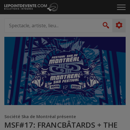
Passer
Cliq
au
pou
contenu
ouvr
Spectacle,
le
artiste,
Recher
men
lieu...
Société Ska de Montréal présente
MSF#17: FRANCBÂTARDS + THE