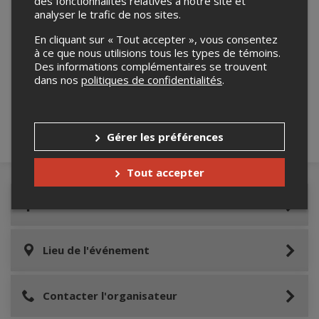
des fonctionnalités relatives à notre site et
analyser le trafic de nos sites.
En cliquant sur « Tout accepter », vous consentez
à ce que nous utilisions tous les types de témoins.
Merci de confirmer que vous n'êtes pas un
Des informations complémentaires se trouvent
robot ci-bas.
dans nos
politiques de confidentialités
.
Gérer les préférences
Tout accepter
Détails de l'événement
Lieu de l'événement
Contacter l'organisateur