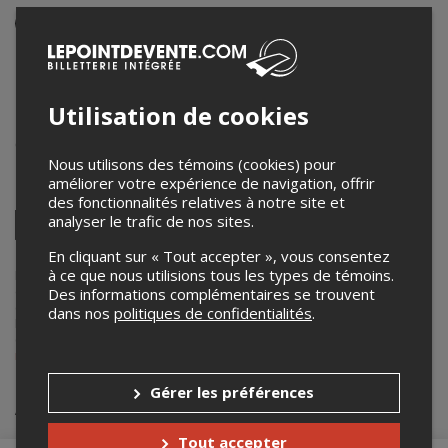
Événement en personne
21 mars 2026
20h00 – 22h00 / Entrée: 18h00
La Taverne Vieux chambly
Utilisation de cookies
1737 Av. Bourgogne, Chambly, QC J3L 1Y8
,
Chambly
,
QC
,
Canada
Nous utilisons des témoins (cookies) pour
améliorer votre expérience de navigation, offrir
Partagez cet événement
des fonctionnalités relatives à notre site et
Twitter
analyser le trafic de nos sites.
Facebook
Linkedin
Pinterest
Envoyer
En cliquant sur « Tout accepter », vous consentez
par
courriel
à ce que nous utilisions tous les types de témoins.
Lepointdevente.com agit à titre de mandataire pour
Mario Morneau
dans le cadre de l’affichage en ligne et la vente de billets pour ses
Des informations complémentaires se trouvent
événements.
dans nos
politiques de confidentialités
.
Pour plus d’information à propos de cet événement, veuillez
contacter l’organisateur de l’événement,
Mario Morneau
, à
mario.morneau@hotmail.com
.
Gérer les préférences
Achat de billets
Tout accepter