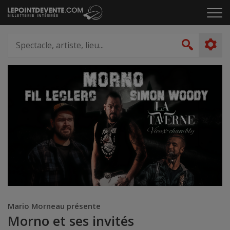
Passer
Cliq
au
pou
contenu
ouvr
Spectacle,
le
artiste,
Recher
men
lieu...
Mario Morneau présente
Morno et ses invités