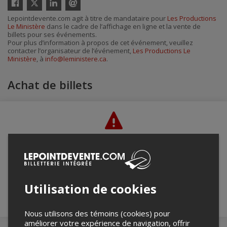
Facebook
Linkedin
Envoyer
Lepointdevente.com agit à titre de mandataire pour
Les Productions
par
Le Ministère
dans le cadre de l’affichage en ligne et la vente de
courriel
billets pour ses événements.
Pour plus d’information à propos de cet événement, veuillez
contacter l’organisateur de l’événement,
Les Productions Le
Ministère
, à
info@leministere.ca
.
Achat de billets
Merci de confirmer que vous n'êtes pas un
robot ci-bas.
Utilisation de cookies
Nous utilisons des témoins (cookies) pour
améliorer votre expérience de navigation, offrir