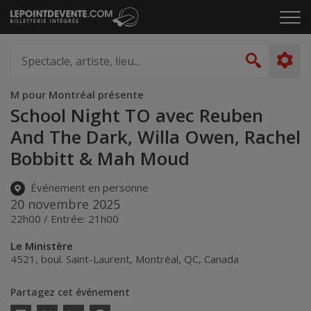
Passer
Cliq
au
pou
contenu
ouvr
Spectacle,
le
artiste,
Recher
men
lieu...
M pour Montréal présente
School Night TO avec Reuben
And The Dark, Willa Owen, Rachel
Bobbitt & Mah Moud
Événement en personne
20 novembre 2025
22h00 / Entrée: 21h00
Le Ministère
4521, boul. Saint-Laurent
,
Montréal
,
QC
,
Canada
Partagez cet événement
Twitter