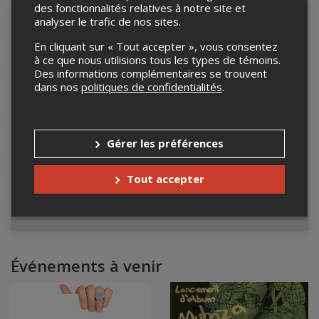
des fonctionnalités relatives à notre site et
analyser le trafic de nos sites.
Détails de l'événement
En cliquant sur « Tout accepter », vous consentez
à ce que nous utilisions tous les types de témoins.
Des informations complémentaires se trouvent
Accès au site de l'événement
dans nos
politiques de confidentialités
.
Informations relatives au stationnement
Gérer les préférences
Lieu de l'événement
Tout accepter
Contacter l'organisateur
Événements à venir