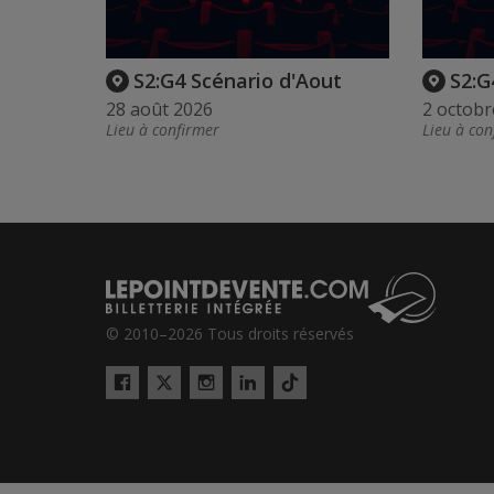
S2:G4 Scénario d'Aout
S2:G
28 août 2026
2 octobr
Lieu à confirmer
Lieu à con
© 2010–2026 Tous droits réservés
Twitter
Tiktok
Facebook
Instagram
LinkedIn