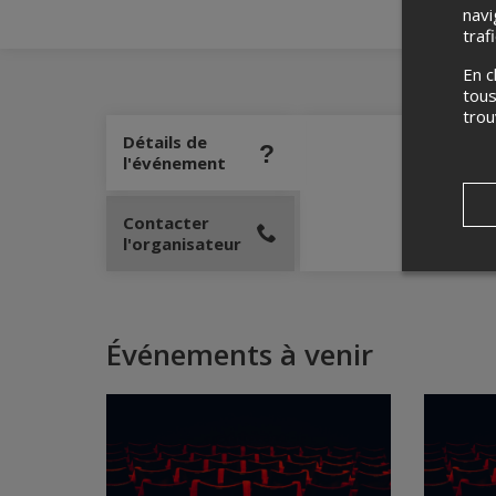
navi
traf
En c
tous
tro
Détails de
l'événement
Contacter
l'organisateur
Événements à venir