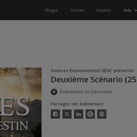
Aide
Blogue
Contact
Emplois
Sources Évenementiel SENC présente
Deuxième Scénario (25-
Événement en personne
Partagez cet événement
Twitter
Facebook
Linkedin
Pinterest
Envoyer
par
courriel