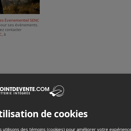
es Évenementiel SENC
s pour ses événements.
ez contacter
C
, à
Merci de confirmer que vous n'êtes pas un robot ci-bas.
ilisation de cookies
 utilisons des témoins (cookies) pour améliorer votre expérienc