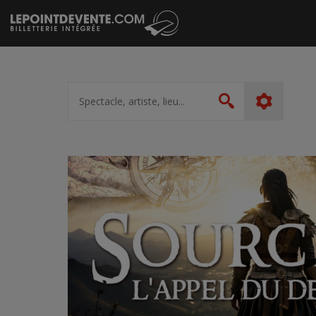
Passer
au
contenu
Spectacle,
artiste,
Rechercher
lieu...