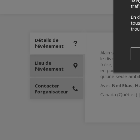
traf
En c
tous
tro
Détails de
l'événement
Alain se marie avec
le divorce orageux
Lieu de
frère, a promis a
l'événement
en parler à Alain.
qu’une seule ambiti
Avec
Neil Elias
,
H
Contacter
l'organisateur
Canada (Québec) | 