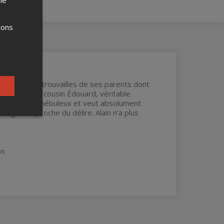
ions
l craint les retrouvailles de ses parents dont
d’anxiété. Son cousin Édouard, véritable
te un projet nébuleux et veut absolument
angoisse proche du délire. Alain n’a plus
in