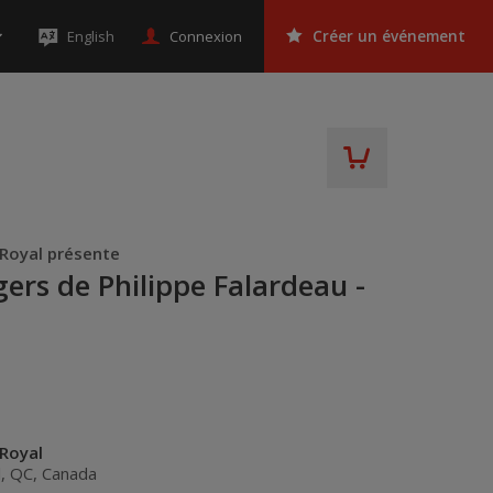
Connexion
English
Créer un événement
-Royal présente
gers de Philippe Falardeau -
-Royal
l
,
QC
,
Canada