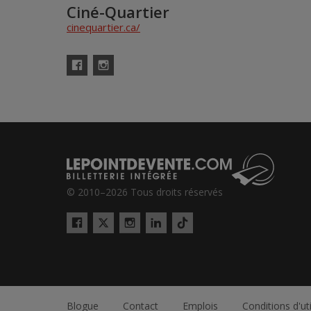
Ciné-Quartier
cinequartier.ca/
Facebook
Instagram
© 2010–2026 Tous droits réservés
Twitter
Tiktok
Facebook
Instagram
LinkedIn
Blogue
Contact
Emplois
Conditions d'uti