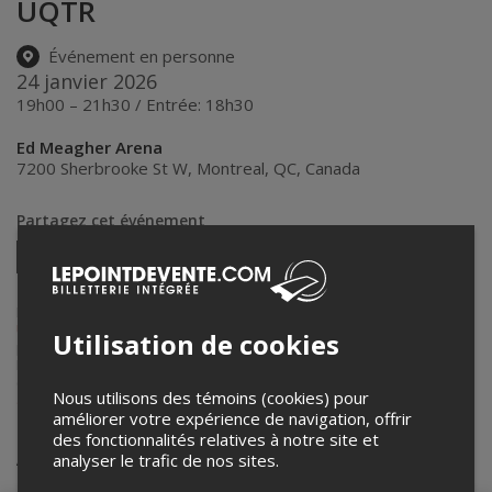
UQTR
Événement en personne
24 janvier 2026
19h00 – 21h30 / Entrée: 18h30
Ed Meagher Arena
7200 Sherbrooke St W
,
Montreal
,
QC
,
Canada
Partagez cet événement
Twitter
Facebook
Linkedin
Pinterest
Envoyer
par
courriel
Lepointdevente.com agit à titre de mandataire pour
Concordia
University
dans le cadre de l’affichage en ligne et la vente de billets
Utilisation de cookies
pour ses événements.
Pour plus d’information à propos de cet événement, veuillez
contacter l’organisateur de l’événement,
Concordia University
, à
Nous utilisons des témoins (cookies) pour
athletics.events@concordia.ca
.
améliorer votre expérience de navigation, offrir
des fonctionnalités relatives à notre site et
Achat de billets
analyser le trafic de nos sites.