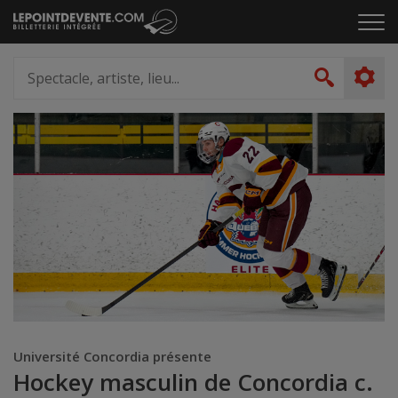
Passer
Cliq
au
pou
contenu
ouvr
Spectacle,
le
artiste,
Recher
men
lieu...
Université Concordia présente
Hockey masculin de Concordia c.