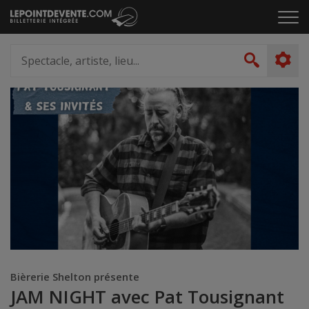
Passer
Cliq
au
pou
contenu
ouvr
Spectacle,
le
artiste,
Recher
men
lieu...
Bièrerie Shelton présente
JAM NIGHT avec Pat Tousignant