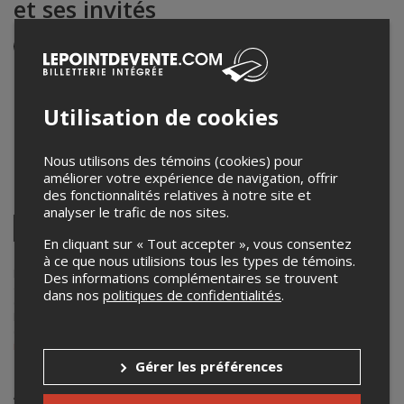
et ses invités
Événement en personne
1er août 2024
20h00 – 22h00 / Entrée: 17h00
Utilisation de cookies
Bièrerie Shelton
2100 Montée Saint-Jean-Baptiste,, A
,
Saint-Mathieu-de-
Beloeil
,
QC
,
Canada
Nous utilisons des témoins (cookies) pour
améliorer votre expérience de navigation, offrir
des fonctionnalités relatives à notre site et
Partagez cet événement
analyser le trafic de nos sites.
Twitter
En cliquant sur « Tout accepter », vous consentez
Facebook
Linkedin
Pinterest
Envoyer
à ce que nous utilisions tous les types de témoins.
par
courriel
Lepointdevente.com agit à titre de mandataire pour
Bièrerie Shelton
Des informations complémentaires se trouvent
dans le cadre de l’affichage en ligne et la vente de billets pour ses
dans nos
politiques de confidentialités
.
événements.
Pour plus d’information à propos de cet événement, veuillez
contacter l’organisateur de l’événement,
Bièrerie Shelton
, à
info@biererieshelton.com
.
Gérer les préférences
Achat de billets