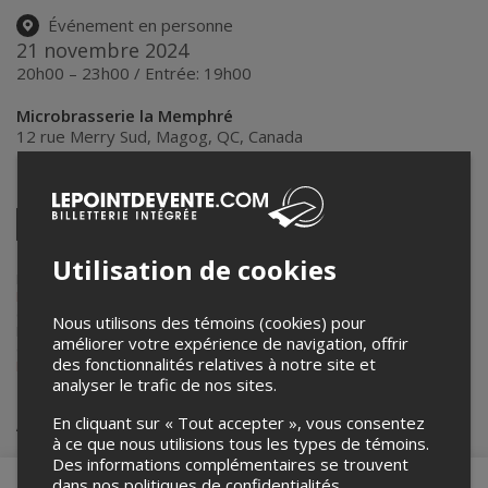
Événement en personne
21 novembre 2024
20h00 – 23h00 / Entrée: 19h00
Microbrasserie la Memphré
12 rue Merry Sud
,
Magog
,
QC
,
Canada
Partagez cet événement
Twitter
Facebook
Linkedin
Pinterest
Envoyer
Utilisation de cookies
par
courriel
Lepointdevente.com agit à titre de mandataire pour
MICROBRASSERIE LA MEMPHRÉ
dans le cadre de l’affichage en ligne
et la vente de billets pour ses événements.
Nous utilisons des témoins (cookies) pour
Pour plus d’information à propos de cet événement, veuillez
améliorer votre expérience de navigation, offrir
contacter l’organisateur de l’événement,
MICROBRASSERIE LA
des fonctionnalités relatives à notre site et
MEMPHRÉ
, à
clara@capcantons.com
.
analyser le trafic de nos sites.
Achat de billets
En cliquant sur « Tout accepter », vous consentez
à ce que nous utilisions tous les types de témoins.
Des informations complémentaires se trouvent
dans nos
politiques de confidentialités
.