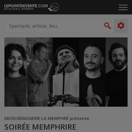
Passer
Cliq
au
pou
contenu
ouvr
Spectacle,
le
artiste,
Recher
men
lieu...
MICROBRASSERIE LA MEMPHRÉ présente
SOIRÉE MEMPHRIRE