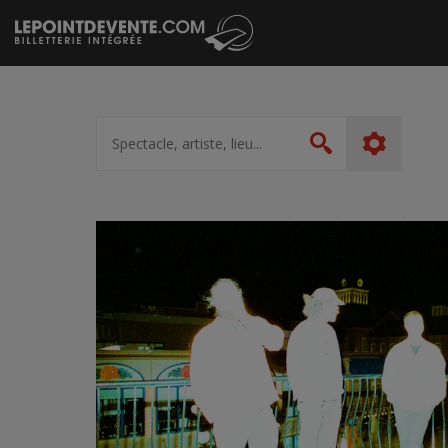
Passer
au
contenu
Spectacle,
artiste,
Rechercher
lieu...