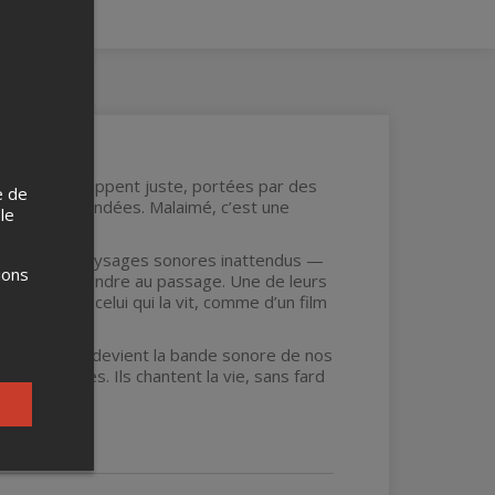
rs chansons frappent juste, portées par des
e de
 des salles bondées. Malaimé, c’est une
 le
travers des paysages sonores inattendus —
ions
nvie de surprendre au passage. Une de leurs
’émotion de celui qui la vit, comme d’un film
écoutent. Elle devient la bande sonore de nos
nes sourdes. Ils chantent la vie, sans fard