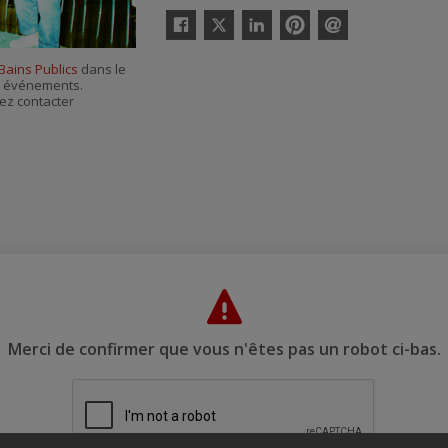
Twitter
Facebook
Linkedin
Pinterest
Envoyer
par
Bains Publics
dans le
courriel
es événements.
ez contacter
Merci de confirmer que vous n'êtes pas un robot ci-bas.