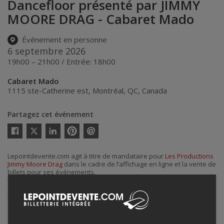
Dancefloor présenté par JIMMY
MOORE DRAG - Cabaret Mado
Événement en personne
6 septembre 2026
19h00 – 21h00 / Entrée: 18h00
Cabaret Mado
1115 ste-Catherine est
,
Montréal
,
QC
,
Canada
Partagez cet événement
Twitter
Facebook
Linkedin
Pinterest
Envoyer
par
courriel
Lepointdevente.com agit à titre de mandataire pour
Les Productions
Jimmy Moore Drag
dans le cadre de l’affichage en ligne et la vente de
billets pour ses événements.
Pour plus d’information à propos de cet événement, veuillez
contacter l’organisateur de l’événement,
Les Productions Jimmy
Moore Drag
, à
info@jimmymoore.ca
.
Achat de billets