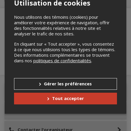
Utilisation de cookies
Nous utilisons des témoins (cookies) pour
améliorer votre expérience de navigation, offrir
des fonctionnalités relatives à notre site et
Merci de confirmer que vous n'êtes pas un
analyser le trafic de nos sites.
robot ci-bas.
En cliquant sur « Tout accepter », vous consentez
à ce que nous utilisions tous les types de témoins.
Des informations complémentaires se trouvent
dans nos
politiques de confidentialités
.
Gérer les préférences
Détails de l'événement
Tout accepter
Lieu de l'événement
Contacter l'organisateur