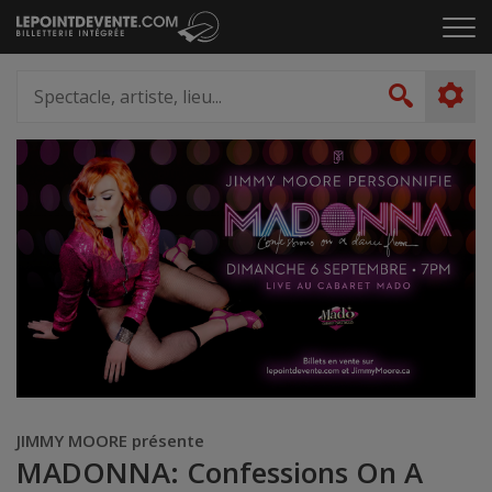
Passer
Cliq
au
pou
contenu
ouvr
Spectacle,
le
artiste,
Recher
men
lieu...
JIMMY MOORE présente
MADONNA: Confessions On A