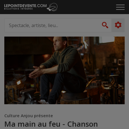
Passer
Cliq
au
pou
contenu
ouvr
Spectacle,
le
artiste,
Recher
men
lieu...
Culture Anjou présente
Ma main au feu - Chanson