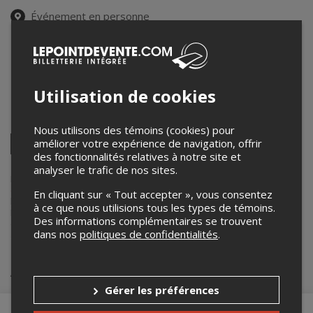
Événement en personne
2 octobre 2025
19h30 – 21h15 / Entrée: 19h00
Église Jean XXIII
7101 Av. de l'Alsace
,
Montréal
,
QC
,
Canada
Utilisation de cookies
Partagez cet événement
Nous utilisons des témoins (cookies) pour
Twitter
améliorer votre expérience de navigation, offrir
des fonctionnalités relatives à notre site et
Facebook
Linkedin
Pinterest
Envoyer
par
analyser le trafic de nos sites.
courriel
Lepointdevente.com agit à titre de mandataire pour
Maison de la
culture Anjou
dans le cadre de l’affichage en ligne et la vente de
En cliquant sur « Tout accepter », vous consentez
billets pour ses événements.
à ce que nous utilisions tous les types de témoins.
Pour plus d’information à propos de cet événement, veuillez
Des informations complémentaires se trouvent
contacter l’organisateur de l’événement,
Maison de la culture Anjou
,
dans nos
politiques de confidentialités
.
à
cultureanjou@montreal.ca
.
Achat de billets
Gérer les préférences