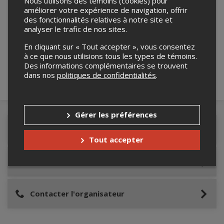
Nous utilisons des témoins (cookies) pour
améliorer votre expérience de navigation, offrir
des fonctionnalités relatives à notre site et
Merci de confirmer que vous n'êtes pas un
analyser le trafic de nos sites.
robot ci-bas.
En cliquant sur « Tout accepter », vous consentez
à ce que nous utilisions tous les types de témoins.
Des informations complémentaires se trouvent
dans nos
politiques de confidentialités
.
Gérer les préférences
Détails de l'événement
Tout accepter
Lieu de l'événement
Contacter l'organisateur