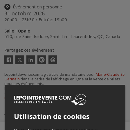
Événement en personne
31 octobre 2026
20h00 – 23h30 / Entrée: 19h00
Salle l'Opale
510, rue Saint-Isidore
,
Saint-Lin - Laurentides
,
QC
,
Canada
Partagez cet événement
Twitter
Facebook
Linkedin
Pinterest
Envoyer
par
courriel
Lepointdevente.com agit à titre de mandataire pour
Marie-Claude St-
Germain
dans le cadre de l’affichage en ligne et la vente de billets
pour ses événements.
Pour plus d’information à propos de cet événement, veuillez
contacter l’organisateur de l’événement,
Marie-Claude St-Germain
, à
marie-claude.st-germain@uqtr.ca
.
Achat de billets
Utilisation de cookies