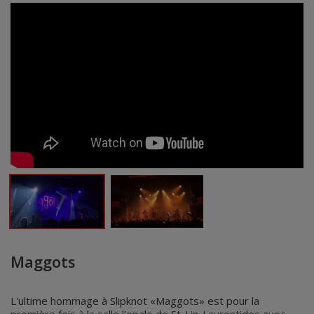
Maggots
L'ultime hommage à Slipknot «Maggots» est pour la
première fois à la salle l'opale de St-Lin-Laurentides avec