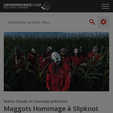
Passer
Cliq
au
pou
contenu
ouvr
Spectacle,
le
artiste,
Recher
men
lieu...
Marie-Claude St-Germain présente
Maggots Hommage à Slipknot