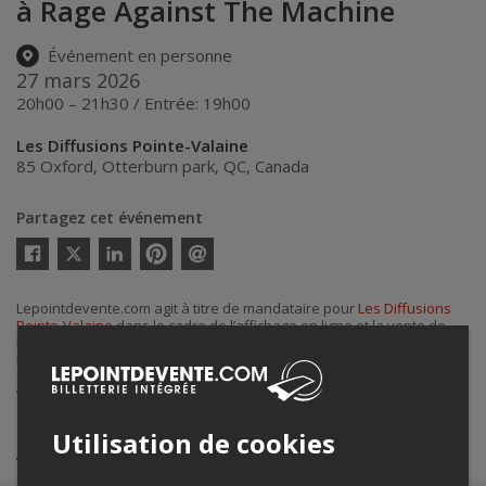
à Rage Against The Machine
Événement en personne
27 mars 2026
20h00 – 21h30 / Entrée: 19h00
Les Diffusions Pointe-Valaine
85 Oxford
,
Otterburn park
,
QC
,
Canada
Partagez cet événement
Twitter
Facebook
Linkedin
Pinterest
Envoyer
par
courriel
Lepointdevente.com agit à titre de mandataire pour
Les Diffusions
Pointe-Valaine
dans le cadre de l’affichage en ligne et la vente de
billets pour ses événements.
Pour plus d’information à propos de cet événement, veuillez
contacter l’organisateur de l’événement,
Les Diffusions Pointe-
Valaine
, à
adjointe@pointevalaine.ca
.
Utilisation de cookies
Achat de billets