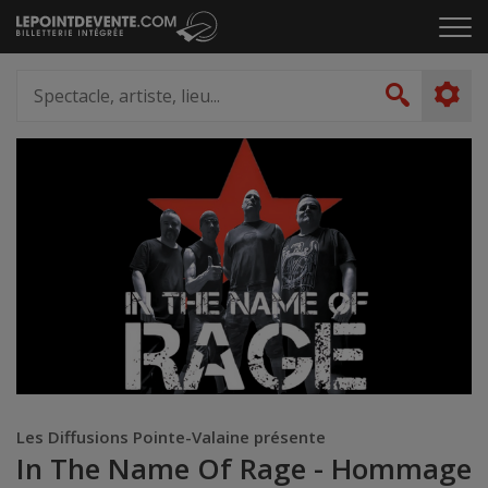
Passer
Cliq
au
pou
contenu
ouvr
Spectacle,
le
artiste,
Recher
men
lieu...
Les Diffusions Pointe-Valaine présente
In The Name Of Rage - Hommage