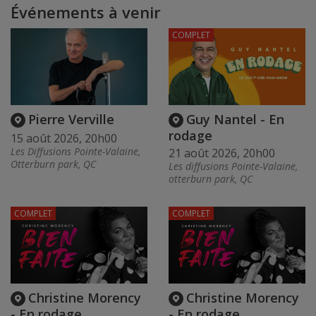
Événements à venir
COMPLET
Pierre Verville
Guy Nantel - En
rodage
15 août 2026, 20h00
Les Diffusions Pointe-Valaine,
21 août 2026, 20h00
Otterburn park, QC
Les diffusions Pointe-Valaine,
otterburn park, QC
COMPLET
COMPLET
Christine Morency
Christine Morency
- En rodage
- En rodage