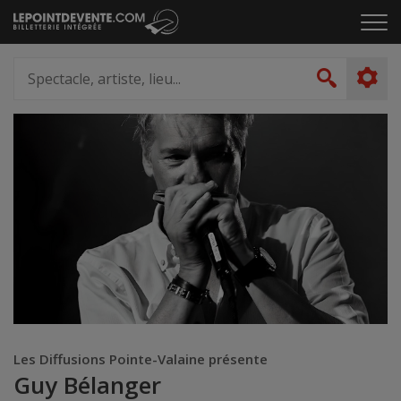
Passer
Cliq
au
pou
contenu
ouvr
Spectacle,
le
artiste,
Recher
men
lieu...
Les Diffusions Pointe-Valaine présente
Guy Bélanger