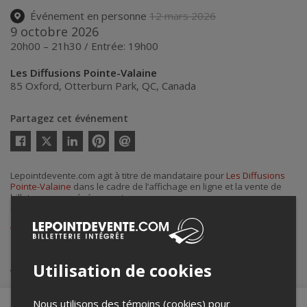
Événement en personne
12 mars 2026
9 octobre 2026
20h00 – 21h30 / Entrée: 19h00
Les Diffusions Pointe-Valaine
85 Oxford
,
Otterburn Park
,
QC
,
Canada
Partagez cet événement
Twitter
Facebook
Linkedin
Pinterest
Envoyer
par
courriel
Lepointdevente.com agit à titre de mandataire pour
Les Diffusions
Pointe-Valaine
dans le cadre de l’affichage en ligne et la vente de
billets pour ses événements.
Pour plus d’information à propos de cet événement, veuillez
contacter l’organisateur de l’événement,
Les Diffusions Pointe-
Valaine
, à
adjointe@pointevalaine.ca
.
Achat de billets
Utilisation de cookies
Nous utilisons des témoins (cookies) pour