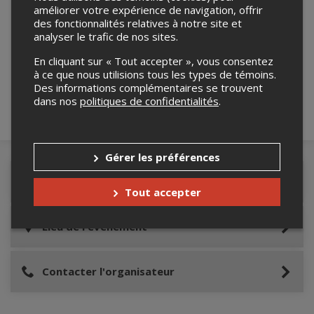
améliorer votre expérience de navigation, offrir
des fonctionnalités relatives à notre site et
Merci de confirmer que vous n'êtes pas un
analyser le trafic de nos sites.
robot ci-bas.
En cliquant sur « Tout accepter », vous consentez
à ce que nous utilisions tous les types de témoins.
Des informations complémentaires se trouvent
dans nos
politiques de confidentialités
.
Gérer les préférences
Détails de l'événement
Tout accepter
Lieu de l'événement
Contacter l'organisateur