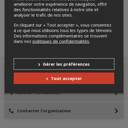
améliorer votre expérience de navigation, offrir
des fonctionnalités relatives à notre site et
Merci de confirmer que vous n'êtes pas un
analyser le trafic de nos sites.
robot ci-bas.
En cliquant sur « Tout accepter », vous consentez
à ce que nous utilisions tous les types de témoins.
Des informations complémentaires se trouvent
dans nos
politiques de confidentialités
.
Gérer les préférences
Détails de l'événement
Tout accepter
Lieu de l'événement
Contacter l'organisateur