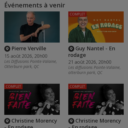
Événements à venir
COMPLET
Pierre Verville
Guy Nantel - En
rodage
15 août 2026, 20h00
Les Diffusions Pointe-Valaine,
21 août 2026, 20h00
Otterburn park, QC
Les diffusions Pointe-Valaine,
otterburn park, QC
COMPLET
COMPLET
Christine Morency
Christine Morency
- En rodage
- En rodage