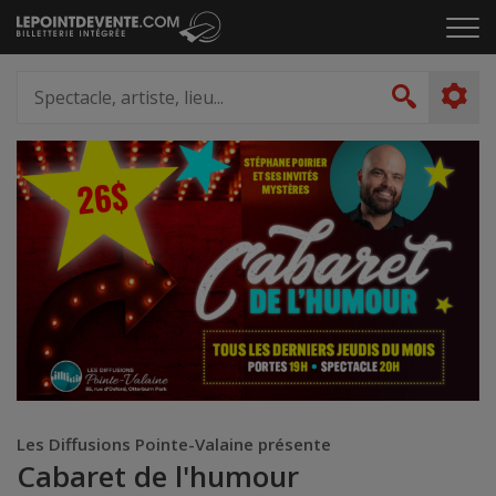
Passer
Cliq
au
pou
contenu
ouvr
Spectacle,
le
artiste,
Recher
men
lieu...
Les Diffusions Pointe-Valaine présente
Cabaret de l'humour