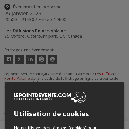
Événement en personne
29 janvier 2026
20h00 – 21h30 / Entrée: 19h00
Les Diffusions Pointe-Valaine
85 Oxford
,
Otterburn park
,
QC
,
Canada
Partagez cet événement
Twitter
Facebook
Linkedin
Pinterest
Envoyer
par
courriel
Lepointdevente.com agit à titre de mandataire pour
Les Diffusions
Pointe-Valaine
dans le cadre de l’affichage en ligne et la vente de
billets pour ses événements.
Pour plus d’information à propos de cet événement, veuillez
contacter l’organisateur de l’événement,
Les Diffusions Pointe-
Valaine
, à
adjointe@pointevalaine.ca
.
Achat de billets
Utilisation de cookies
Nous utilisons des témoins (cookies) pour