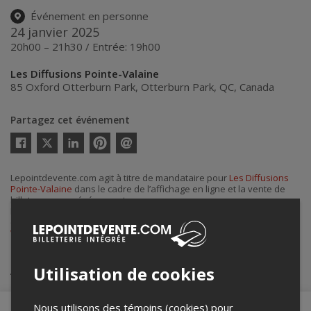
Événement en personne
24 janvier 2025
20h00 – 21h30 / Entrée: 19h00
Les Diffusions Pointe-Valaine
85 Oxford Otterburn Park
,
Otterburn Park
,
QC
,
Canada
Partagez cet événement
Twitter
Facebook
Linkedin
Pinterest
Envoyer
par
courriel
Lepointdevente.com agit à titre de mandataire pour
Les Diffusions
Pointe-Valaine
dans le cadre de l’affichage en ligne et la vente de
billets pour ses événements.
Pour plus d’information à propos de cet événement, veuillez
contacter l’organisateur de l’événement,
Les Diffusions Pointe-
Valaine
, à
adjointe@pointevalaine.ca
.
Achat de billets
Utilisation de cookies
Nous utilisons des témoins (cookies) pour