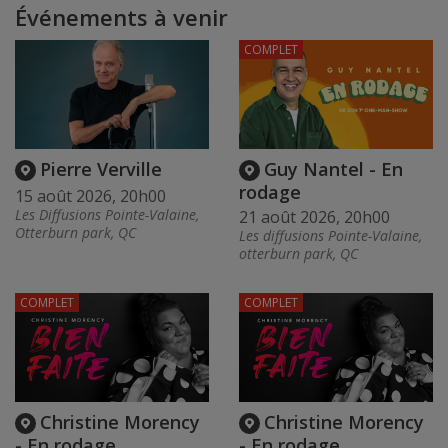
Événements à venir
COMPLET
Pierre Verville
Guy Nantel - En
rodage
15 août 2026, 20h00
Les Diffusions Pointe-Valaine,
21 août 2026, 20h00
Otterburn park, QC
Les diffusions Pointe-Valaine,
otterburn park, QC
COMPLET
COMPLET
Christine Morency
Christine Morency
- En rodage
- En rodage