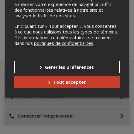
améliorer votre expérience de navigation, offrir
des fonctionnalités relatives à notre site et
Merci de confirmer que vous n'êtes pas un
analyser le trafic de nos sites.
robot ci-bas.
En cliquant sur « Tout accepter », vous consentez
à ce que nous utilisions tous les types de témoins.
Des informations complémentaires se trouvent
dans nos
politiques de confidentialités
.
Gérer les préférences
Détails de l'événement
Tout accepter
Lieu de l'événement
Contacter l'organisateur