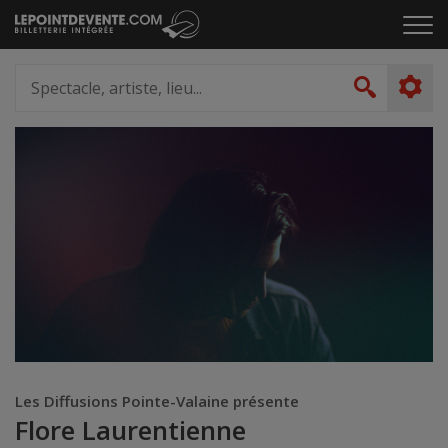
Passer
Cliq
au
pou
contenu
ouvr
Spectacle,
le
artiste,
Recher
men
lieu...
Les Diffusions Pointe-Valaine présente
Flore Laurentienne