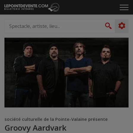
Passer
Cliq
au
pou
contenu
ouvr
Spectacle,
le
artiste,
Recher
men
lieu...
société culturelle de la Pointe-Valaine présente
Groovy Aardvark