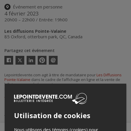
Événement en personne
4 février 2023
20h00 – 22h00 / Entrée: 19h00
Les diffusions Pointe-Valaine
85 Oxford
,
otterburn park
,
QC
,
Canada
Partagez cet événement
Twitter
Facebook
Linkedin
Pinterest
Envoyer
par
courriel
Lepointdevente.com agit à titre de mandataire pour
Les Diffusions
Pointe-Valaine
dans le cadre de l’affichage en ligne et la vente de
billets pour ses événements.
Pour plus d’information à propos de cet événement, veuillez
contacter l’organisateur de l’événement,
Les Diffusions Pointe-
Valaine
, à
adjointe@pointevalaine.ca
.
Achat de billets
Utilisation de cookies
Nous utilisons des témoins (cookies) pour