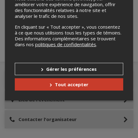
améliorer votre expérience de navigation, offrir
des fonctionnalités relatives à notre site et
Merci de confirmer que vous n'êtes pas un
analyser le trafic de nos sites.
robot ci-bas.
En cliquant sur « Tout accepter », vous consentez
à ce que nous utilisions tous les types de témoins.
Des informations complémentaires se trouvent
dans nos
politiques de confidentialités
.
Gérer les préférences
Détails de l'événement
Tout accepter
Lieu de l'événement
Contacter l'organisateur