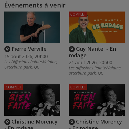
Événements à venir
COMPLET
Pierre Verville
Guy Nantel - En
rodage
15 août 2026, 20h00
Les Diffusions Pointe-Valaine,
21 août 2026, 20h00
Otterburn park, QC
Les diffusions Pointe-Valaine,
otterburn park, QC
COMPLET
COMPLET
Christine Morency
Christine Morency
- En rodage
- En rodage