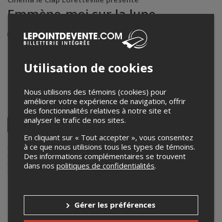
Emmène-moi sur la lune
Événement en personne
25 juillet 2024
15h45 – 17h55 / Entrée: 15h15
Utilisation de cookies
Cinéma Le Clap Loretteville
10885 boulevard de l'Ormière
,
Québec
,
QC
,
Canada
Nous utilisons des témoins (cookies) pour
améliorer votre expérience de navigation, offrir
Partagez cet événement
des fonctionnalités relatives à notre site et
analyser le trafic de nos sites.
Twitter
Facebook
Linkedin
Pinterest
Envoyer
En cliquant sur « Tout accepter », vous consentez
par
à ce que nous utilisions tous les types de témoins.
Lepointdevente.com agit à titre de mandataire pour
Cinéma le Clap
courriel
Loretteville
dans le cadre de l’affichage en ligne et la vente de billets
Des informations complémentaires se trouvent
pour ses événements.
dans nos
politiques de confidentialités
.
Pour plus d’information à propos de cet événement, veuillez
contacter l’organisateur de l’événement,
Cinéma le Clap Loretteville
,
à
info@clap.ca
.
Gérer les préférences