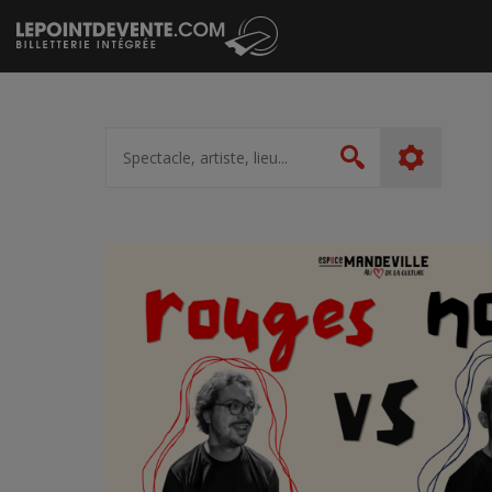
Passer
au
contenu
Spectacle,
artiste,
Rechercher
lieu...