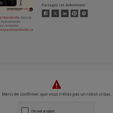
Partagez cet événement
Twitter
e Mandeville
dans le
Facebook
Linkedin
Pinterest
Envoyer
es événements.
par
courriel
ez contacter
@espacemandeville.ca
.
Merci de confirmer que vous n'êtes pas un robot ci-bas.