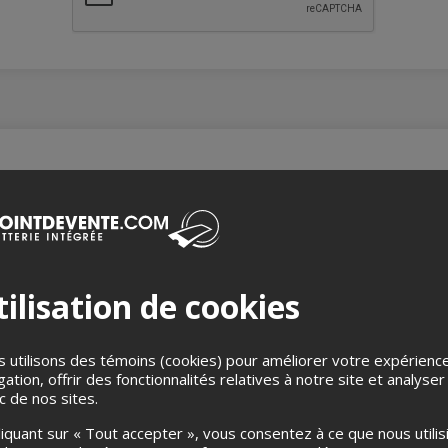
 d'improvisation de la LICQ.
obre, les meilleurs improvisateurs de la région s'affrontent dans
avec des places assignées.
Tous âges
ilisation de cookies
le :
40$, cela inclut une table complète de 4 personnes, 4 liqueurs
 :
60$, cela inclut une table complète de 4 personnes et 4 conso
 utilisons des témoins (cookies) pour améliorer votre expérienc
gation, offrir des fonctionnalités relatives à notre site et analyser
btiens un rabais (en ligne seulement)!
ic de nos sites.
% de rabais
liquant sur « Tout accepter », vous consentez à ce que nous utilis