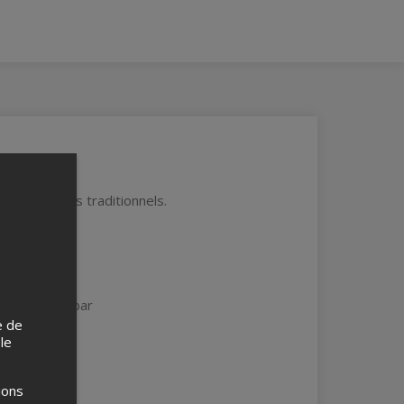
 des matches traditionnels.
 et 4 chips.
mmations au bar
e de
 le
ions