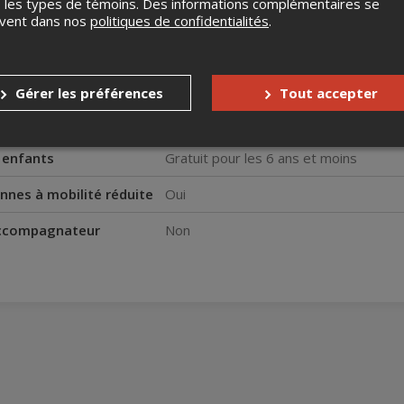
 les types de témoins. Des informations complémentaires se
 % de rabais
uvent dans nos
politiques de confidentialités
.
% de rabais
s
Aucun remboursement
Gérer les préférences
Tout accepter
Aucun échange
s enfants
Gratuit pour les 6 ans et moins
nnes à mobilité réduite
Oui
accompagnateur
Non