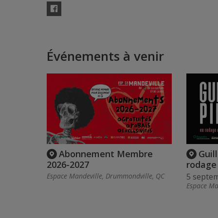
Facebook
Événements à venir
Abonnement Membre
Guil
2026-2027
rodage
Espace Mandeville, Drummondville, QC
5 septe
Espace Ma