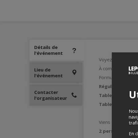
Détails de
l'événement
Voyez
les matchs
À compter du 7 oct
Lieu de
l'événement
Formule
cabaret
Régulier :
10$
Ut
Contacter
Table VIP familia
l'organisateur
Table VIP adulte
Nous
navi
Viens en gang et o
traf
2 personnes : 10
En c