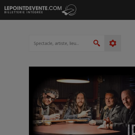
Passer
au
contenu
Spectacle,
artiste,
Rechercher
lieu...