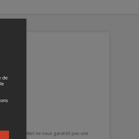
z.
e de
 le
cle.
ions
l’achat d’un billet ne vous garantit pas une