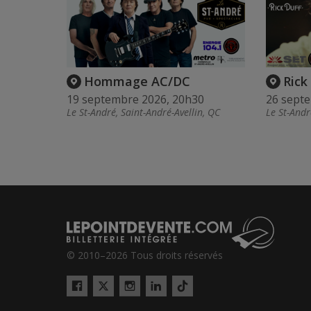
Hommage AC/DC
Rick
19 septembre 2026, 20h30
26 sept
Le St-André, Saint-André-Avellin, QC
Le St-Andr
© 2010–2026 Tous droits réservés
Twitter
Tiktok
Facebook
Instagram
LinkedIn