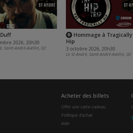
 Duff
Hommage à Tragically
Hip
embre 2026, 20h30
é, Saint-André-Avellin, QC
3 octobre 2026, 20h30
Le St-André, Saint-André-Avellin, QC
Acheter des billets
Offrir une carte-cadeau
Politique d’achat
Aide