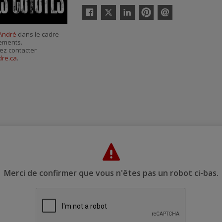
Twitter
Facebook
Linkedin
Pinterest
Envoyer
par
-André
dans le cadre
courriel
nements.
ez contacter
dre.ca
.
Merci de confirmer que vous n'êtes pas un robot ci-bas.