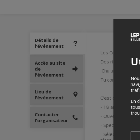
Détails de
l'événement
Les Coyotes débar
Ut
Des riffs cultes, u
Accès au site
de
Chu un rocker, Me
l'événement
Nous
Tu connais. Tu cha
navi
traf
Lieu de
l'événement
C'est dans un espr
En c
- 18 ans &+
tous
tro
Contacter
- Ouverture des p
l'organisateur
- Spectacle : 20h3
- Sélection des pla