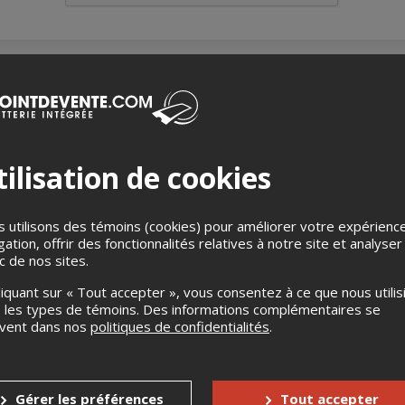
quent au St-André avec la musique légendaire d’Offenbach
ilisation de cookies
ne énergie crue et une soirée qui sent le rock québécois à plein ne
s blues passent pu dans’ porte, Promenade sur Mars…
 utilisons des témoins (cookies) pour améliorer votre expérienc
ntes. Tu tripes.
gation, offrir des fonctionnalités relatives à notre site et analyser
ic de nos sites.
it de Pub / Bar cabaret que nous vous recevons le soir du specta
liquant sur « Tout accepter », vous consentez à ce que nous utilis
 les types de témoins. Des informations complémentaires se
uvent dans nos
politiques de confidentialités
.
ortes : 17:30
0
ces: Premier arrivé, premier servi. Il est important de savoir que 
Gérer les préférences
Tout accepter