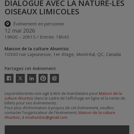
DIALOGUE AVEC LA NATURE-LES
OISEAUX LIMICOLES
Événement en personne
12 mai 2026
19h00 – 20h15 / Entrée: 18h45
Maison de la culture Ahuntsic
10300 rue Lajeunesse, 1er étage
,
Montréal
,
QC
,
Canada
Partagez cet événement
Twitter
Facebook
Linkedin
Pinterest
Envoyer
par
courriel
Lepointdevente.com agit à titre de mandataire pour
Maison de la
culture Ahuntsic
dans le cadre de l’affichage en ligne et la vente de
billets pour ses événements.
Pour plus d’information à propos de cet événement, veuillez
contacter l’organisateur de l’événement,
Maison de la culture
Ahuntsic
, à
mcahuntsic@gmail.com
.
Achat de billets