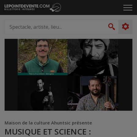
Passer
Cliq
au
pou
contenu
ouvr
Spectacle,
le
artiste,
Recher
men
lieu...
Maison de la culture Ahuntsic présente
MUSIQUE ET SCIENCE :