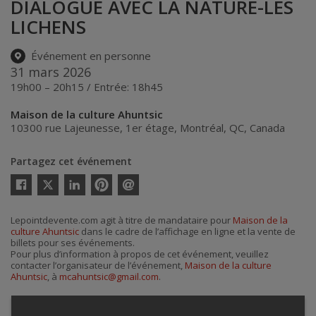
DIALOGUE AVEC LA NATURE-LES
LICHENS
Événement en personne
31 mars 2026
19h00 – 20h15 / Entrée: 18h45
Maison de la culture Ahuntsic
10300 rue Lajeunesse, 1er étage
,
Montréal
,
QC
,
Canada
Partagez cet événement
Twitter
Facebook
Linkedin
Pinterest
Envoyer
par
courriel
Lepointdevente.com agit à titre de mandataire pour
Maison de la
culture Ahuntsic
dans le cadre de l’affichage en ligne et la vente de
billets pour ses événements.
Pour plus d’information à propos de cet événement, veuillez
contacter l’organisateur de l’événement,
Maison de la culture
Ahuntsic
, à
mcahuntsic@gmail.com
.
Achat de billets