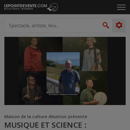
Passer
Cliq
au
pou
contenu
ouvr
Spectacle,
le
artiste,
Recher
men
lieu...
Maison de la culture Ahuntsic présente
MUSIQUE ET SCIENCE :