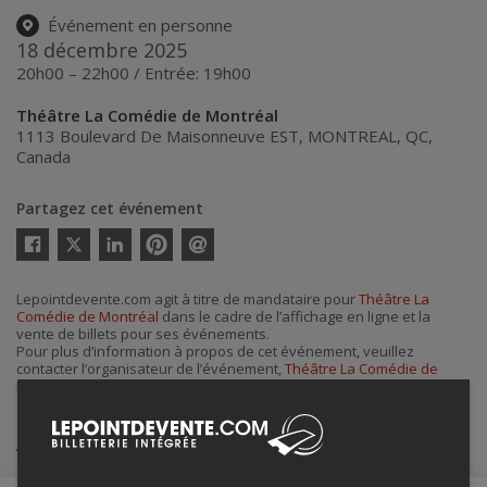
Événement en personne
18 décembre 2025
20h00 – 22h00 / Entrée: 19h00
Théâtre La Comédie de Montréal
1113 Boulevard De Maisonneuve EST
,
MONTREAL
,
QC
,
Canada
Partagez cet événement
Twitter
Facebook
Linkedin
Pinterest
Envoyer
par
courriel
Lepointdevente.com agit à titre de mandataire pour
Théâtre La
Comédie de Montréal
dans le cadre de l’affichage en ligne et la
vente de billets pour ses événements.
Pour plus d’information à propos de cet événement, veuillez
contacter l’organisateur de l’événement,
Théâtre La Comédie de
Montréal
, à
contact@lacomedie.ca
ou au
+1 514-303-2535
.
Achat de billets