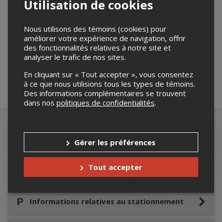
Utilisation de cookies
Nous utilisons des témoins (cookies) pour
Merci de confirmer que vous n'êtes pas un
améliorer votre expérience de navigation, offrir
robot ci-bas.
des fonctionnalités relatives à notre site et
analyser le trafic de nos sites.
En cliquant sur « Tout accepter », vous consentez
à ce que nous utilisions tous les types de témoins.
Des informations complémentaires se trouvent
dans nos
politiques de confidentialités
.
Détails de l'événement
Gérer les préférences
Tout accepter
Accès au site de l'événement
Informations relatives au stationnement