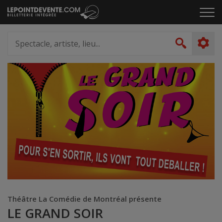
Passer
Cliq
au
pou
contenu
ouvr
Spectacle,
le
artiste,
Recher
men
lieu...
Théâtre La Comédie de Montréal présente
LE GRAND SOIR