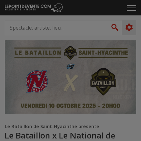
Passer
Cliq
au
pou
contenu
ouvr
Spectacle,
le
artiste,
Recher
men
lieu...
Le Bataillon de Saint-Hyacinthe présente
Le Bataillon x Le National de