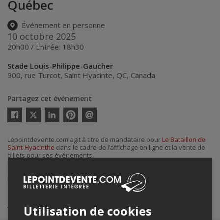
Québec
Événement en personne
10 octobre 2025
20h00 / Entrée: 18h30
Stade Louis-Philippe-Gaucher
900, rue Turcot
,
Saint Hyacinte
,
QC
,
Canada
Partagez cet événement
Twitter
Facebook
Linkedin
Pinterest
Envoyer
par
courriel
Lepointdevente.com agit à titre de mandataire pour
Le Bataillon de
Saint-Hyacinthe
dans le cadre de l’affichage en ligne et la vente de
billets pour ses événements.
Pour plus d’information à propos de cet événement, veuillez
contacter l’organisateur de l’événement,
Le Bataillon de Saint-
Hyacinthe
, à
communication@st-hyacinthelnah.com
.
Achat de billets
Utilisation de cookies