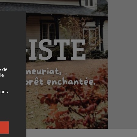
e de
 le
ions