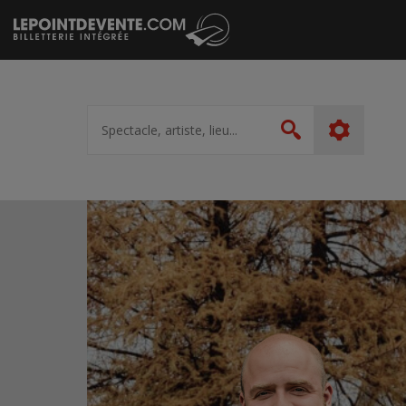
Passer
au
contenu
Spectacle,
artiste,
Rechercher
lieu...