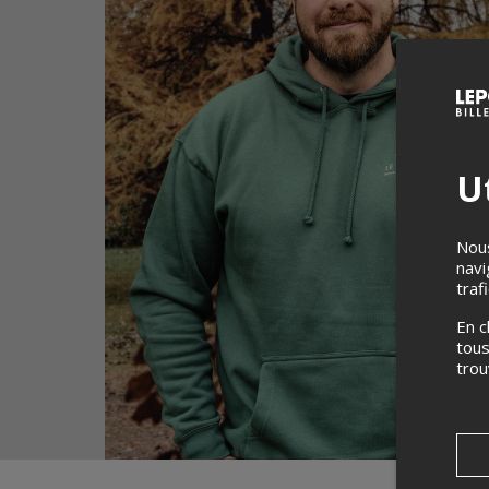
Ut
Nous
navi
traf
En c
tous
tro