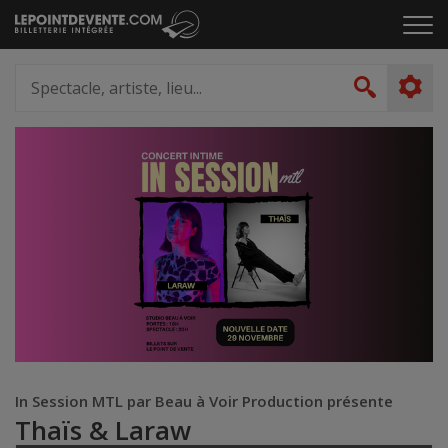
Passer
Cliq
au
pou
contenu
ouvr
Spectacle,
le
artiste,
Recher
men
lieu...
In Session MTL par Beau à Voir Production présente
Thaïs & Laraw