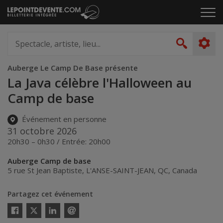
Passer
Cliq
au
pou
contenu
ouvr
Spectacle,
le
artiste,
Recher
men
lieu...
Auberge Le Camp De Base présente
La Java célèbre l'Halloween au
Camp de base
Événement en personne
31 octobre 2026
20h30 – 0h30 / Entrée: 20h00
Auberge Camp de base
5 rue St Jean Baptiste
,
L'ANSE-SAINT-JEAN
,
QC
,
Canada
Partagez cet événement
Twitter
Facebook
Linkedin
Envoyer