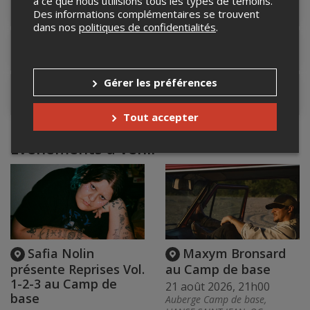
à ce que nous utilisions tous les types de témoins.
Détails de l'événement
Des informations complémentaires se trouvent
dans nos
politiques de confidentialités
.
Lieu de l'événement
Gérer les préférences
Contacter l'organisateur
Tout accepter
Événements à venir
Safia Nolin
Maxym Bronsard
présente Reprises Vol.
au Camp de base
1-2-3 au Camp de
21 août 2026, 21h00
base
Auberge Camp de base,