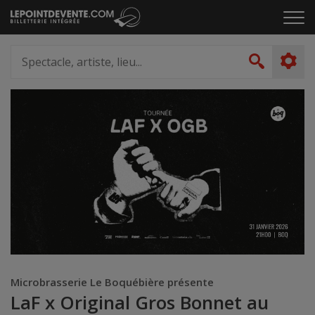
Passer
Cliq
au
pou
contenu
ouvr
Spectacle,
le
artiste,
Recher
men
lieu...
Microbrasserie Le Boquébière présente
LaF x Original Gros Bonnet au