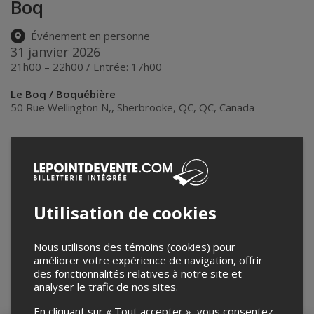
Boq
Événement en personne
31 janvier 2026
21h00 – 22h00 / Entrée: 17h00
Le Boq / Boquébière
50 Rue Wellington N,
,
Sherbrooke, QC
,
QC
,
Canada
Partagez cet événement
Twitter
Facebook
Linkedin
Pinterest
Envoyer
par
courriel
Lepointdevente.com agit à titre de mandataire pour
Microbrasserie
Utilisation de cookies
Le Boquébière
dans le cadre de l’affichage en ligne et la vente de
billets pour ses événements.
Pour plus d’information à propos de cet événement, veuillez
contacter l’organisateur de l’événement,
Microbrasserie Le
Nous utilisons des témoins (cookies) pour
Boquébière
, à
info@boquebiere.com
.
améliorer votre expérience de navigation, offrir
des fonctionnalités relatives à notre site et
analyser le trafic de nos sites.
Achat de billets
En cliquant sur « Tout accepter », vous consentez