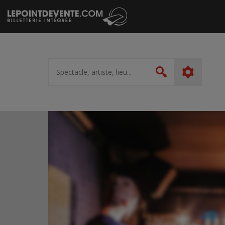
Passer
au
contenu
Spectacle,
artiste,
Rechercher
lieu...