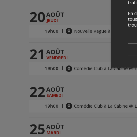
traf
20
En c
AOÛT
tous
JEUDI
tro
19h00
Nouvelle Vague à La Cabine @
21
AOÛT
VENDREDI
19h00
Comédie Club à La Cabine @ L
22
AOÛT
SAMEDI
19h00
Comédie Club à La Cabine @ L
25
AOÛT
MARDI