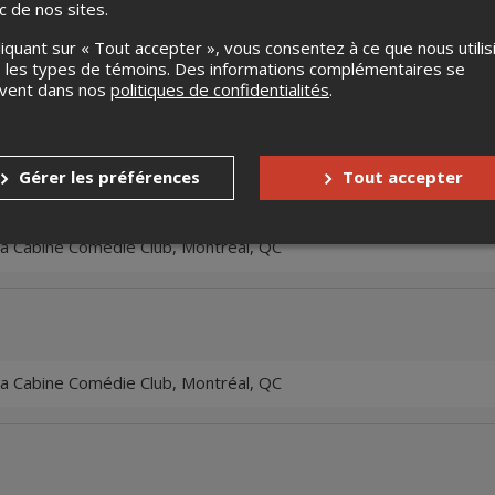
ic de nos sites.
liquant sur « Tout accepter », vous consentez à ce que nous utilis
 les types de témoins. Des informations complémentaires se
uvent dans nos
politiques de confidentialités
.
 La Cabine Comédie Club, Montréal, QC
Gérer les préférences
Tout accepter
a Cabine Comédie Club, Montréal, QC
a Cabine Comédie Club, Montréal, QC