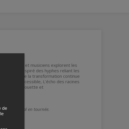
uit danseurs et musiciens explorent les
au de laine inspiré des hyphes reliant les
œuvre célèbre la transformation continue
, festif et accessible, L'écho des racines
iens Thierry Couette et
e de
ts de Montréal en tournée.
 le