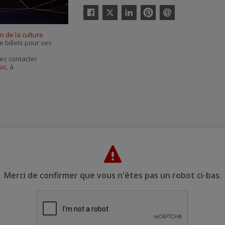
Twitter
Facebook
Linkedin
Pinterest
Envoyer
par
 de la culture
courriel
e billets pour ses
ez contacter
sic
, à
Merci de confirmer que vous n'êtes pas un robot ci-bas.