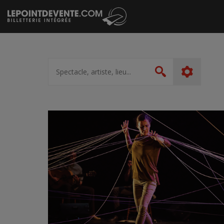
Passer
au
contenu
Spectacle,
artiste,
Rechercher
lieu...