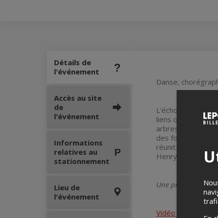
Détails de
l'événement
Danse, chorégrap
Accès au site
de
L'écho des racines
l'événement
liens qui unissent 
arbres, symbolise 
des formes traditi
Informations
réunit les danseur
Ut
relatives au
Henry Garf (guitar
stationnement
Nous
Une production de 
Lieu de
navi
l'événement
traf
Vidéo teaser