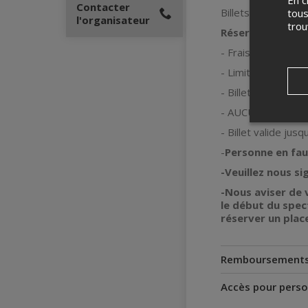
En c
Contacter
Billets distribués
tous
l'organisateur
tro
Réservation en li
- Frais de 2$ d'adm
- Limite de 2 bill
- Billets réservés
- AUCUN REMBO
- Billet valide jus
-
Personne en
fau
-Veuillez nous si
-Nous aviser de 
le début du spect
réserver un plac
Remboursement
Accès pour perso