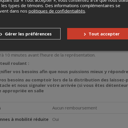
liquant sur « Tout accepter », vous consentez à ce que nous utilis
 dès le mardi 10 mars, 18 h
 les types de témoins. Des informations complémentaires se
uvent dans nos
politiques de confidentialités
.
gne :
inistration sur les billets en ligne
ets par personne, les autres seront annulés
Gérer les préférences
Tout accepter
 aux montréalais
URSEMENT
qu’à 10 minutes avant l’heure de la représentation.
teuil roulant :
gnifier vos besoins afin que nous puissions mieux y répondre
vos besoins au comptoir lors de la distribution des laissez
acle et nous signaler votre arrivée (si vous êtes détenteurs
e appropriée en salle
s
Aucun remboursement
nnes à mobilité réduite
Oui