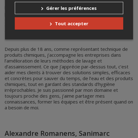
Diplômé de l’ITAQ en 1996 en transformation des produits
laitiers, je travaille dans l’industrie agroalimentaire depuis
Gérer les préférences
près de 30 ans. J’ai eu la chance de faire partie de belles
entreprises de crème glacée, de yogourts et de fromages
Tout accepter
où j’ai appris le métier sur le terrain et développé une solide
expérience en lavage et assainissement.
Depuis plus de 18 ans, comme représentant technique de
produits chimiques, j’accompagne les entreprises dans
l’amélioration de leurs méthodes de lavage et
d’assainissement. Ce que j’apprécie par-dessus tout, c’est
aider mes clients à trouver des solutions simples, efficaces
et concrètes pour sauver du temps, de l’eau et des produits
chimiques, tout en gardant des standards d’hygiène
irréprochables. Je suis passionné par mon domaine et
toujours proche des gens, j’aime partager mes
connaissances, former les équipes et être présent quand on
a besoin de moi.
Alexandre Romanens, Sanimarc