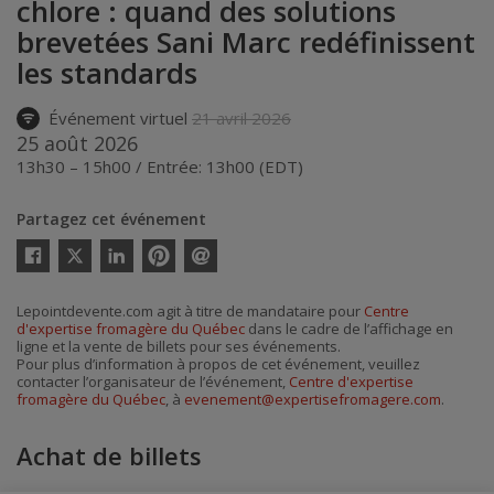
chlore : quand des solutions
brevetées Sani Marc redéfinissent
les standards
Événement virtuel
21 avril 2026
25 août 2026
13h30 – 15h00 / Entrée: 13h00 (EDT)
Partagez cet événement
Twitter
Facebook
Linkedin
Pinterest
Envoyer
par
courriel
Lepointdevente.com agit à titre de mandataire pour
Centre
d'expertise fromagère du Québec
dans le cadre de l’affichage en
ligne et la vente de billets pour ses événements.
Pour plus d’information à propos de cet événement, veuillez
contacter l’organisateur de l’événement,
Centre d'expertise
fromagère du Québec
, à
evenement@expertisefromagere.com
.
Achat de billets