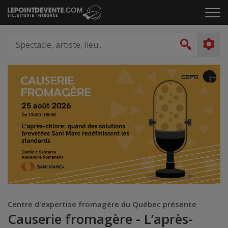
Passer
Cliq
au
pou
contenu
ouvr
Spectacle,
le
artiste,
Recher
men
lieu...
Centre d'expertise fromagère du Québec présente
Causerie fromagère - L’après-