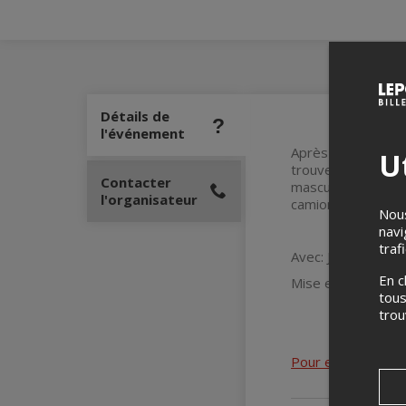
Détails de
l'événement
Après avoir passé 
Ut
trouver sa virilit
Contacter
masculinité et que
l'organisateur
camions, au bout d
Nous
navi
traf
Avec: Jérome Bér
En c
Mise en Scène: Fra
tous
tro
Pour en savoir plus 