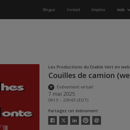
Aide
Blogue
Contact
Emplois
Les Productions du Diable Vert en web
Couilles de camion (we
Événement virtuel
7 mai 2025
0h15 – 23h45 (EDT)
Partagez cet événement
Twitter
Facebook
Linkedin
Pinterest
Envoyer
par