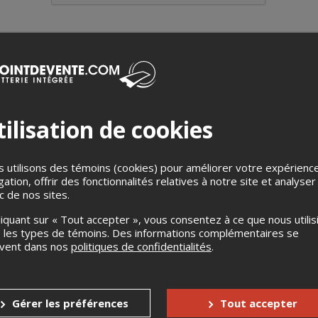
sa vie à être le gars
qui n’a pas le tour d’être un homme
, Jérome 
ilisation de cookies
é. Couilles de Camion est une virée déjanté, un road-movie conté qu
stionne la signalisation sur le chemin qui fait les hommes. Pick-up
e la route, il deviendra un homme, un vrai.
 utilisons des témoins (cookies) pour améliorer votre expérienc
gation, offrir des fonctionnalités relatives à notre site et analyser
ic de nos sites.
ubé
liquant sur « Tout accepter », vous consentez à ce que nous utilis
nçois Lavallée
 les types de témoins. Des informations complémentaires se
uvent dans nos
politiques de confidentialités
.
...
Gérer les préférences
Tout accepter