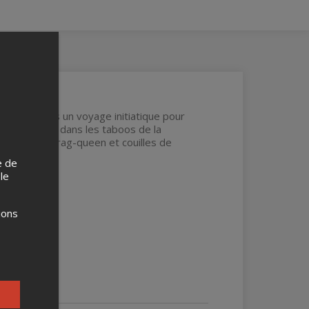
se lance dans un voyage initiatique pour
i fonce droit dans les taboos de la
s, bip-test, drag-queen et couilles de
e de
 le
ions