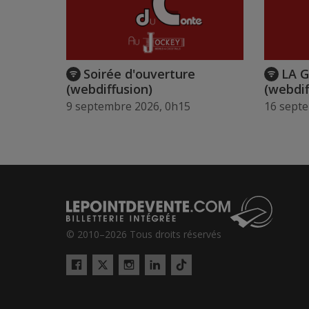
Soirée d'ouverture
LA 
(webdiffusion)
(webdif
9 septembre 2026, 0h15
16 sept
© 2010–2026 Tous droits réservés
Twitter
Tiktok
Facebook
Instagram
LinkedIn