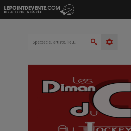
Passer
au
contenu
Spectacle,
artiste,
Rechercher
lieu...