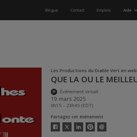
Aide
Blogue
Contact
Emplois
Les Productions du Diable Vert en web
QUE LA OU LE MEILLEU
Événement virtuel
19 mars 2025
0h15 – 23h45 (EDT)
Partagez cet événement
Twitter
Facebook
Linkedin
Pinterest
Envoyer
par