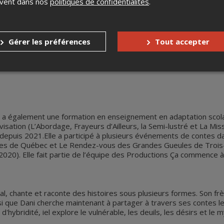
uvent dans nos
politiques de confidentialités
.
e, slam, conte) au Canada et en France. Artiste engagée, elle a n
0, invitant plus d’une vingtaine d’artistes et donnant la parole 
tre la violence faite aux femmes autochtones,
à la librairie Po
oken Word
. Depuis 2018, elle dirige la série des
Cabarets Poés
Gérer les préférences
Tout accepter
acrée
Électron Libre
de la saison 2022-2023 et s’intéresse de plu
ami
est paru aux éditions Planète rebelle au printemps 2024.
 a également une formation en enseignement en adaptation scolaire
sation (L’Abordage, Frayeurs d’Ailleurs, la Semi-lustré et La Miss
epuis 2021.Elle a participé à plusieurs événements de contes d
ries de Québec et Le Rendez-vous des Grandes Gueules de Trois-P
20). Elle fait partie de l’équipe des Productions Ça commence à 
l, chante et raconte des histoires sous plusieurs formes. Son frèr
si que Dani cherche maintenant à partager à travers ses contes le
 d'hybridité, iel explore le vulnérable, les deuils, les désirs et l