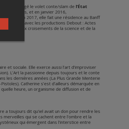
otamment dirigé le volet conte/slam de
l’État
aux sans-abris, et en janvier 2016,
rt de Tête
.
En 2017, elle fait une résidence au Banff
ie All-Star
, avec les productions Debout : Actes
s en plus aux croisements de la science et de la
 et sociale. Elle exerce aussi l’art d’improviser
ion). L’Art la passionne depuis toujours et le conte
ans les dernières années (La Plus Grande Menterie
istoles). Catherine s’est d’ailleurs démarquée en
quelle heure, un organisme de diffusion et de
e a toujours dit qu'iel avait un don pour rendre les
s merveilles qui se cachent entre l'ombre et la
e mystérieux qui émergent dans l'interstice entre