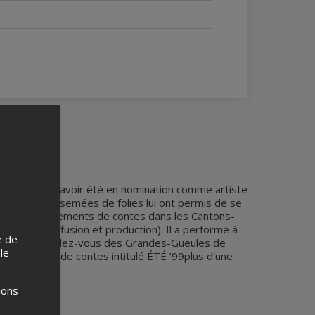
ur, en plus d’avoir été en nomination comme artiste
périences parsemées de folies lui ont permis de se
animateur d’évènements de contes dans les Cantons-
OBNL de diffusion et production). Il a performé à
e de
ntréal, au Rendez-vous des Grandes-Gueules de
 le
er spectacle de contes intitulé ÉTÉ ’99plus d’une
ions