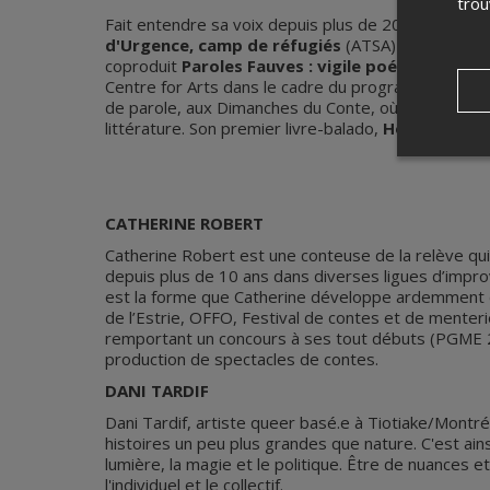
tro
Fait entendre sa voix depuis plus de 20 ans (poési
d'Urgence, camp de réfugiés
(ATSA) de 2005 à 201
coproduit
Paroles Fauves : vigile poétique con
Centre for Arts dans le cadre du programme de
Sp
de parole, aux Dimanches du Conte, où on l’a cons
littérature. Son premier livre-balado,
Hôtel Matag
CATHERINE ROBERT
Catherine Robert est une conteuse de la relève qui
depuis plus de 10 ans dans diverses ligues d’improvi
est la forme que Catherine développe ardemment d
de l’Estrie, OFFO, Festival de contes et de mente
remportant un concours à ses tout débuts (PGME 20
production de spectacles de contes.
DANI TARDIF
Dani Tardif, artiste queer basé.e à Tiotiake/Montréa
histoires un peu plus grandes que nature. C'est ain
lumière, la magie et le politique. Être de nuances et
l'individuel et le collectif.