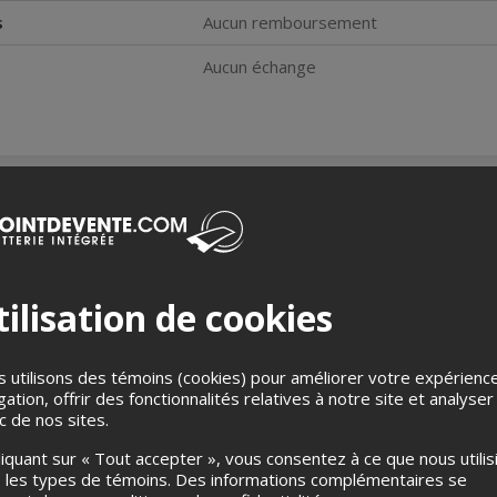
s
Aucun remboursement
Aucun échange
puis 2016. Il a déjà remporté plusieurs concours à titre de conte
ilisation de cookies
tiques avec des légendes du milieu, du mentorat et plusieurs ex
clatée au conte traditionnel d’ici et d’ailleurs. Organisateur et 
 de la Menterie et les Productions Ça commence à quelle heure (
 utilisons des témoins (cookies) pour améliorer votre expérienc
ntréal, au Festilou (Festival de contes pour la jeunesse) de Mo
gation, offrir des fonctionnalités relatives à notre site et analyser
arts de la parole dans la province. SLAB a aussi présenté son derni
ic de nos sites.
e à travers le Québec.
liquant sur « Tout accepter », vous consentez à ce que nous utilis
 les types de témoins. Des informations complémentaires se