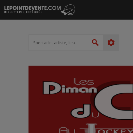
Passer
au
contenu
Spectacle,
artiste,
Rechercher
lieu...