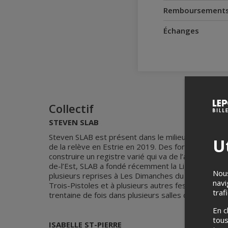
Remboursement
Échanges
Collectif
STEVEN SLAB
Steven SLAB est présent dans le milieu du conte de
Ut
de la relève en Estrie en 2019. Des formations pra
construire un registre varié qui va de l’anecdote é
de-l’Est, SLAB a fondé récemment la Ligue Mondiale
Nous
plusieurs reprises à Les Dimanches du conte de Mo
navi
Trois-Pistoles et à plusieurs autres festivals des 
traf
trentaine de fois dans plusieurs salles de spectacl
En c
tous
ISABELLE ST-PIERRE