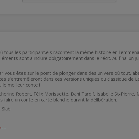
ù tous les participant.e.s racontent la même histoire en l’emmen
éléments sont à inclure obligatoirement dans le récit. Au final un
r vous êtes sur le point de plonger dans des univers où tout, abs
es s’entremêleront dans ces versions uniques du classique de Lewi
 le meilleur conte !
atherine Robert, Félix Morissette, Dani Tardif, Isabelle St-Pierre, 
s faire un conte en carte blanche durant la délibération.
 Slab
...