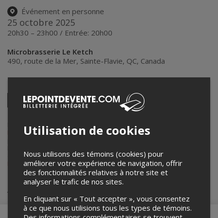
Événement en personne
25 octobre 2025
20h30 – 23h00 / Entrée: 20h00
Microbrasserie Le Ketch
490, route de la Mer
,
Sainte-Flavie
,
QC
,
Canada
Partagez cet événement
Twitter
Facebook
Linkedin
Pinterest
Envoyer
par
courriel
Lepointdevente.com agit à titre de mandataire pour
Microbrasserie
Utilisation de cookies
Le Ketch
dans le cadre de l’affichage en ligne et la vente de billets
pour ses événements.
Pour plus d’information à propos de cet événement, veuillez
Nous utilisons des témoins (cookies) pour
contacter l’organisateur de l’événement,
Microbrasserie Le Ketch
, à
améliorer votre expérience de navigation, offrir
Info@leketch.com
.
des fonctionnalités relatives à notre site et
analyser le trafic de nos sites.
Achat de billets
En cliquant sur « Tout accepter », vous consentez
à ce que nous utilisions tous les types de témoins.
Des informations complémentaires se trouvent