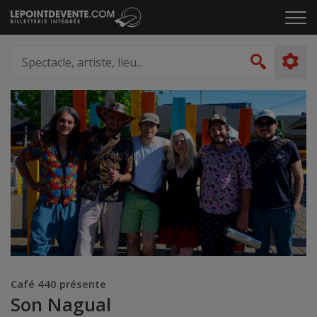
Passer
Cliq
au
pou
contenu
ouvr
Spectacle,
le
artiste,
Recher
men
lieu...
Café 440 présente
Son Nagual