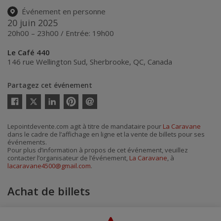
Événement en personne
20 juin 2025
20h00 – 23h00 / Entrée: 19h00
Le Café 440
146 rue Wellington Sud
,
Sherbrooke
,
QC
,
Canada
Partagez cet événement
Twitter
Facebook
Linkedin
Pinterest
Envoyer
par
courriel
Lepointdevente.com agit à titre de mandataire pour
La Caravane
dans le cadre de l’affichage en ligne et la vente de billets pour ses
événements.
Pour plus d’information à propos de cet événement, veuillez
contacter l’organisateur de l’événement,
La Caravane
, à
lacaravane4500@gmail.com
.
Achat de billets