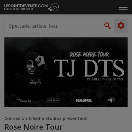
Passer
Cliq
au
pou
contenu
ouvr
Spectacle,
le
artiste,
Recher
men
lieu...
Connexion & Seiha Studios présentent
Rose Noire Tour