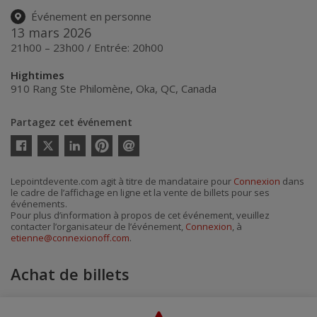
Événement en personne
13 mars 2026
21h00 – 23h00 / Entrée: 20h00
Hightimes
910 Rang Ste Philomène
,
Oka
,
QC
,
Canada
Partagez cet événement
Twitter
Facebook
Linkedin
Pinterest
Envoyer
par
courriel
Lepointdevente.com agit à titre de mandataire pour
Connexion
dans
le cadre de l’affichage en ligne et la vente de billets pour ses
événements.
Pour plus d’information à propos de cet événement, veuillez
contacter l’organisateur de l’événement,
Connexion
, à
etienne@connexionoff.com
.
Achat de billets