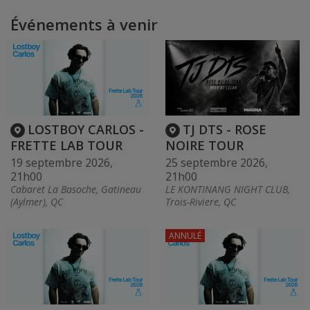
Événements à venir
LOSTBOY CARLOS -
TJ DTS - ROSE
FRETTE LAB TOUR
NOIRE TOUR
19 septembre 2026,
25 septembre 2026,
21h00
21h00
Cabaret La Basoche, Gatineau
LE KONTINANG NIGHT CLUB,
(Aylmer), QC
Trois-Riviere, QC
ANNULÉ