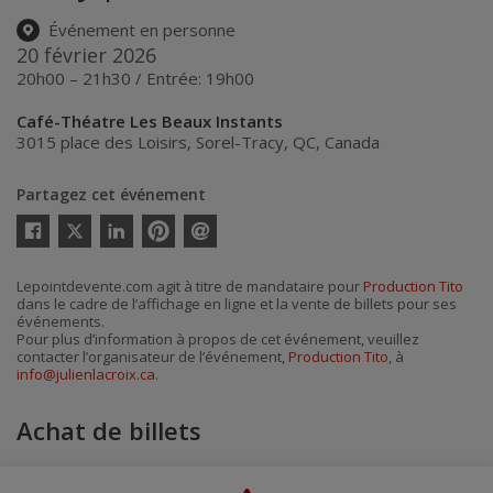
Événement en personne
20 février 2026
20h00 – 21h30 / Entrée: 19h00
Café-Théatre Les Beaux Instants
3015 place des Loisirs
,
Sorel-Tracy
,
QC
,
Canada
Partagez cet événement
Twitter
Facebook
Linkedin
Pinterest
Envoyer
par
courriel
Lepointdevente.com agit à titre de mandataire pour
Production Tito
dans le cadre de l’affichage en ligne et la vente de billets pour ses
événements.
Pour plus d’information à propos de cet événement, veuillez
contacter l’organisateur de l’événement,
Production Tito
, à
info@julienlacroix.ca
.
Achat de billets