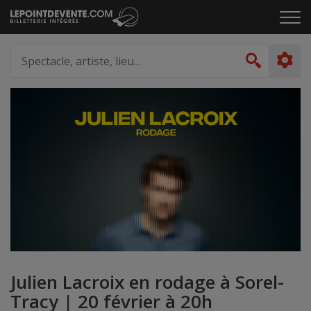
Passer
Cliq
au
pou
contenu
ouvr
Spectacle,
le
artiste,
Recher
men
lieu...
Julien Lacroix en rodage à Sorel-
Tracy | 20 février à 20h