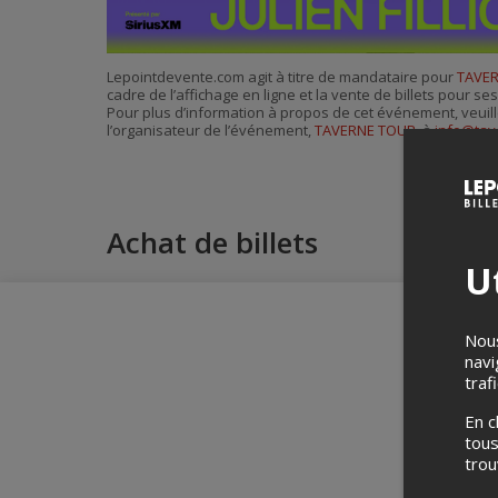
Lepointdevente.com agit à titre de mandataire pour
TAVE
cadre de l’affichage en ligne et la vente de billets pour s
Pour plus d’information à propos de cet événement, veuill
l’organisateur de l’événement,
TAVERNE TOUR
, à
info@tav
Achat de billets
Ut
Nous
navi
traf
En c
tous
tro