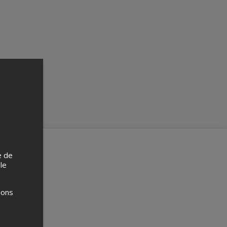
e de
 le
ions