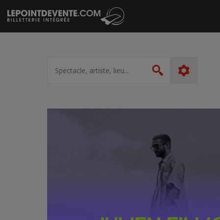
Passer
au
contenu
Spectacle,
artiste,
Rechercher
lieu...