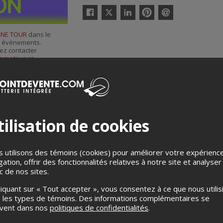
Twitter
Facebook
Linkedin
Pinterest
Envoyer
par
RNE TOUR
dans le
courriel
es événements.
ez contacter
ernetour.ca
.
ilisation de cookies
 utilisons des témoins (cookies) pour améliorer votre expérienc
gation, offrir des fonctionnalités relatives à notre site et analyser
ic de nos sites.
Merci de confirmer que vous n'êtes pas un robot ci-bas.
liquant sur « Tout accepter », vous consentez à ce que nous utilis
 les types de témoins. Des informations complémentaires se
uvent dans nos
politiques de confidentialités
.