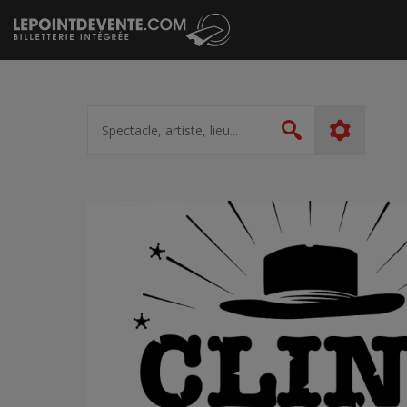
Passer
au
contenu
Spectacle,
artiste,
Rechercher
lieu...