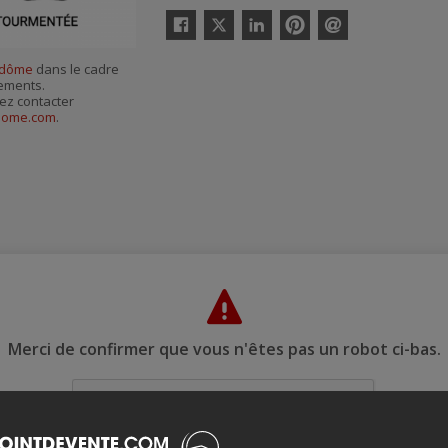
Twitter
Facebook
Linkedin
Pinterest
Envoyer
par
odôme
dans le cadre
courriel
nements.
ez contacter
dome.com
.
Merci de confirmer que vous n'êtes pas un robot ci-bas.