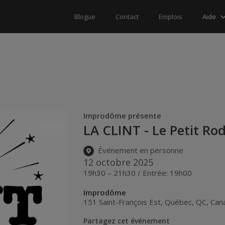
Aide
Blogue
Contact
Emplois
Improdôme présente
LA CLINT - Le Petit Ro
Événement en personne
12 octobre 2025
19h30 – 21h30 / Entrée: 19h00
Improdôme
151 Saint-François Est
,
Québec
,
QC
,
Can
Partagez cet événement