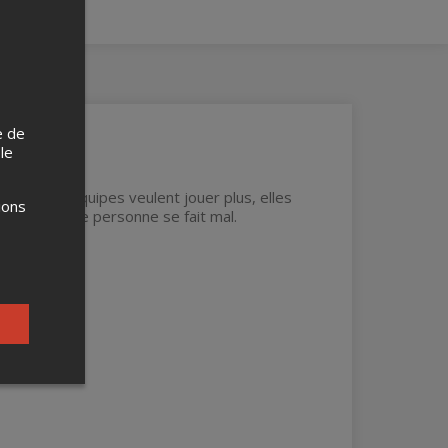
e de
 le
ne. Si les équipes veulent jouer plus, elles
ions
ne, sauf que personne se fait mal.