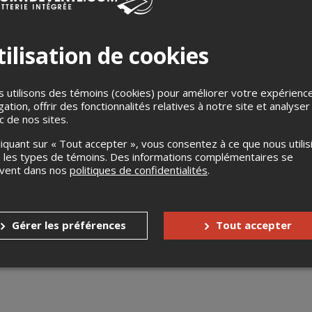
ilisation de cookies
 utilisons des témoins (cookies) pour améliorer votre expérienc
gation, offrir des fonctionnalités relatives à notre site et analyser
ic de nos sites.
public a le pouvoir de choisir qui des quatre équipes reste sur scè
liquant sur « Tout accepter », vous consentez à ce que nous utilis
ument séduire l'audience! C'est un peu comme le roi de la montag
 les types de témoins. Des informations complémentaires se
uvent dans nos
politiques de confidentialités
.
cebook de la CLINT
Gérer les préférences
Tout accepter