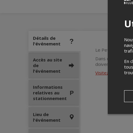
Ut
Détails de
Nous
l'événement
navi
Le Petit Rodéo
traf
Dans ce format, le 
Accès au site
En c
doivent donc absol
de
tous
l'événement
tro
Visitez la page Fa
Informations
relatives au
stationnement
Lieu de
l'événement