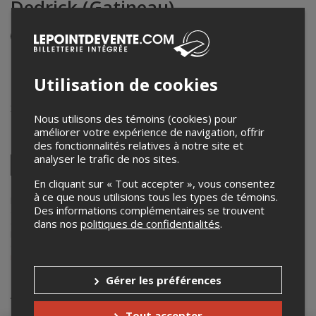
Dedrick (Gatineau)
Événement en personne
24 septembre 2025
20h00 – 23h00 / Entrée: 19h00
Utilisation de cookies
Le Minotaure
3 Rue Kent
,
Gatineau
,
QC
,
Canada
Nous utilisons des témoins (cookies) pour
améliorer votre expérience de navigation, offrir
Partagez cet événement
des fonctionnalités relatives à notre site et
analyser le trafic de nos sites.
Twitter
Facebook
Linkedin
Pinterest
Envoyer
En cliquant sur « Tout accepter », vous consentez
par
à ce que nous utilisions tous les types de témoins.
courriel
Lepointdevente.com agit à titre de mandataire pour
Red Bridge Fest
Des informations complémentaires se trouvent
dans le cadre de l’affichage en ligne et la vente de billets pour ses
dans nos
politiques de confidentialités
.
événements.
Pour plus d’information à propos de cet événement, veuillez
contacter l’organisateur de l’événement,
Red Bridge Fest
, à
redbridgefest@outlook.com
.
Gérer les préférences
Achat de billets
Tout accepter