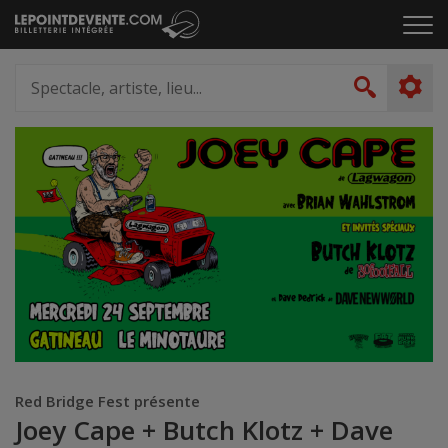
Passer
Cliq
au
pou
contenu
ouvr
Spectacle,
le
artiste,
Recher
men
lieu...
Red Bridge Fest présente
Joey Cape + Butch Klotz + Dave